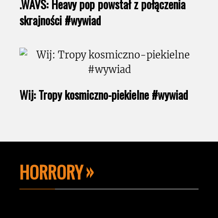
.WAVS: Heavy pop powstał z połączenia
skrajności #wywiad
Wij: Tropy kosmiczno-piekielne #wywiad
HORRORY