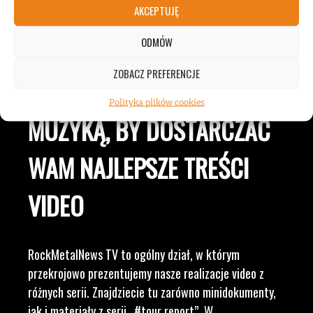
JESTEŚMY BLISKO
AKCEPTUJĘ
ODMÓW
ZESPOŁÓW, KONCERTÓW I
ZOBACZ PREFERENCJE
LUDZI ZWIĄZANYCH Z
Polityka plików cookies
MUZYKĄ, BY DOSTARCZAĆ
WAM NAJLEPSZE TREŚCI
VIDEO
RockMetalNews TV to ogólny dział, w którym
przekrojowo prezentujemy nasze realizacje video z
różnych serii. Znajdziecie tu zarówno minidokumenty,
jak i materiały z serii „#tour report”. W