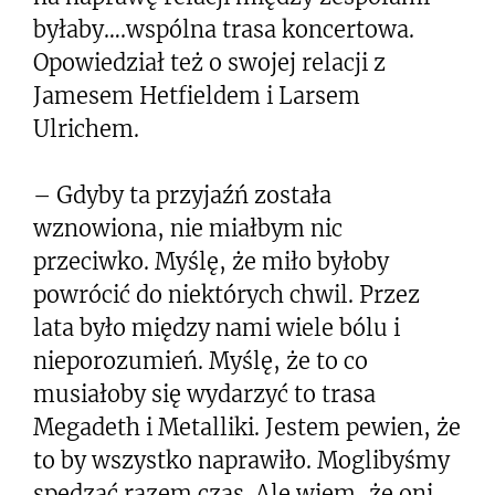
byłaby….wspólna trasa koncertowa.
Opowiedział też o swojej relacji z
Jamesem Hetfieldem i Larsem
Ulrichem.
– Gdyby ta przyjaźń została
wznowiona, nie miałbym nic
przeciwko. Myślę, że miło byłoby
powrócić do niektórych chwil. Przez
lata było między nami wiele bólu i
nieporozumień. Myślę, że to co
musiałoby się wydarzyć to trasa
Megadeth i Metalliki. Jestem pewien, że
to by wszystko naprawiło. Moglibyśmy
spędzać razem czas. Ale wiem, że oni