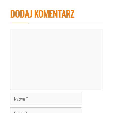
DODAJ KOMENTARZ
Komentarz
Nazwa
E-