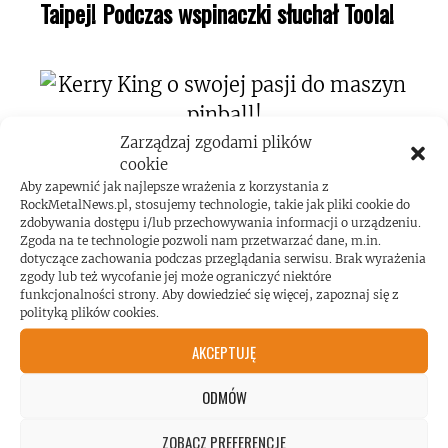
Taipej! Podczas wspinaczki słuchał Toola!
Zarządzaj zgodami plików
Kerry King o swojej pasji do maszyn
cookie
Aby zapewnić jak najlepsze wrażenia z korzystania z
pinball!
RockMetalNews.pl, stosujemy technologie, takie jak pliki cookie do
zdobywania dostępu i/lub przechowywania informacji o urządzeniu.
Zgoda na te technologie pozwoli nam przetwarzać dane, m.in.
dotyczące zachowania podczas przeglądania serwisu. Brak wyrażenia
zgody lub też wycofanie jej może ograniczyć niektóre
funkcjonalności strony. Aby dowiedzieć się więcej, zapoznaj się z
polityką plików cookies.
Koncert AC/DC przekroczył poziom
AKCEPTUJĘ
hałasu!
ODMÓW
ZOBACZ PREFERENCJE