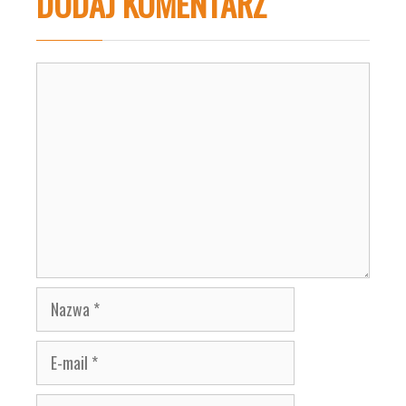
DODAJ KOMENTARZ
Komentarz
Nazwa
E-
mail