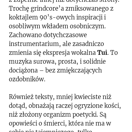
Trochę grindcore’a zmiksowanego z
koktajlem 90’s-owych inspiracji i
osobliwym wkładem osobniczym.
Zachowano dotychczasowe
instrumentarium, ale zasadniczo
zmienia się ekspresja wokalna
Tui
. To
muzyka surowa, prosta, i solidnie
dociążona – bez zmiękczających
ozdobników.
Również teksty, mniej kwieciste niż
dotąd, obnażają raczej ogryzione kości,
niż złożony organizm poetycki. Są
opowieści o śmierci, która nie ma w