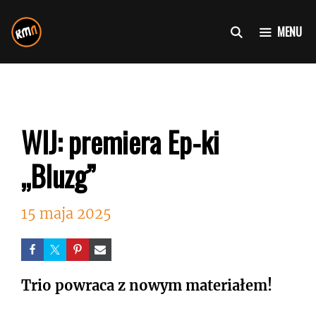
Przejdź
do
MENU
treści
WIJ: premiera Ep-ki
„Bluzg”
15 maja 2025
Trio powraca z nowym materiałem!