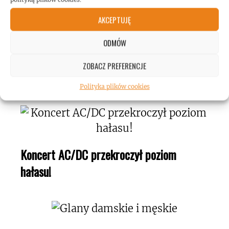
AKCEPTUJĘ
ODMÓW
Kerry King o swojej pasji do maszyn
ZOBACZ PREFERENCJE
pinball!
Polityka plików cookies
Koncert AC/DC przekroczył poziom
hałasu!