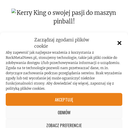
Kerry King o swojej pasji do maszyn
Zarządzaj zgodami plików
pinball!
cookie
Aby zapewnić jak najlepsze wrażenia z korzystania z
RockMetalNews.pl, stosujemy technologie, takie jak pliki cookie do
zdobywania dostępu i/lub przechowywania informacji o urządzeniu.
Zgoda na te technologie pozwoli nam przetwarzać dane, m.in.
dotyczące zachowania podczas przeglądania serwisu. Brak wyrażenia
zgody lub też wycofanie jej może ograniczyć niektóre
funkcjonalności strony. Aby dowiedzieć się więcej, zapoznaj się z
Koncert AC/DC przekroczył poziom
polityką plików cookies.
hałasu!
AKCEPTUJĘ
ODMÓW
ZOBACZ PREFERENCJE