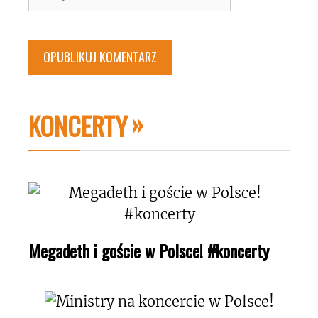
internetowa
KONCERTY
Megadeth i goście w Polsce! #koncerty