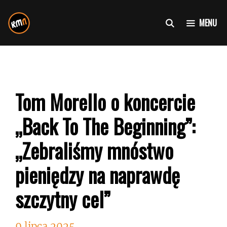
Przejdź
do
MENU
treści
Tom Morello o koncercie
„Back To The Beginning”:
„Zebraliśmy mnóstwo
pieniędzy na naprawdę
szczytny cel”
9 lipca 2025