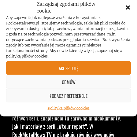
Zarządzaj zgodami plików
ZESPOŁÓW, KONCERTÓW I
cookie
Aby zapewnić jak najlepsze wrażenia z korzystania z
RockMetalNews.pl, stosujemy technologie, takie jak pliki cookie do
LUDZI ZWIĄZANYCH Z
zdobywania dostępu i/lub przechowywania informacji o urządzeniu.
Zgoda na te technologie pozwoli nam przetwarzać dane, m.in.
dotyczące zachowania podczas przeglądania serwisu. Brak wyrażenia
MUZYKĄ, BY DOSTARCZAĆ
zgody lub też wycofanie jej może ograniczyć niektóre
funkcjonalności strony. Aby dowiedzieć się więcej, zapoznaj się z
polityką plików cookies.
WAM NAJLEPSZE TREŚCI
AKCEPTUJĘ
VIDEO
ODMÓW
ZOBACZ PREFERENCJE
RockMetalNews TV to ogólny dział, w którym
Polityka plików cookies
przekrojowo prezentujemy nasze realizacje video z
różnych serii. Znajdziecie tu zarówno minidokumenty,
jak i materiały z serii „#tour report”. W
RockMetalNews TV nie brakuje również wywiadów