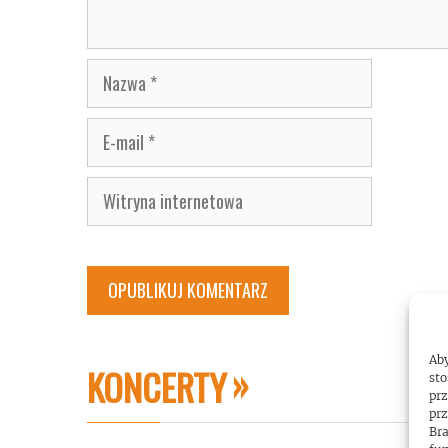
Nazwa
E-
mail
Witryna
internetowa
Aby
KONCERTY
sto
prz
prz
Bra