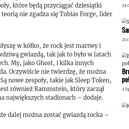
oły, które będą przyciągać dziesiątki
23 
 teorią nie zgadza się Tobias Forge, lider
Sa
21 
 słyszę w kółko, że rock jest martwy i
wdziwą gwiazdą, tak jak to było w latach
ch. My, jako Ghost, i kilka innych
Br
a. Oczywiście nie twierdzę, że można
po
Są nowe zespoły, takie jak Sleep Token,
Jest również Rammstein, który zaczął
2 l
na największych stadionach – dodaje.
że dalej można zostać gwiazdą rocka –