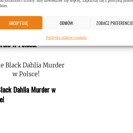
kcjonalności strony. Aby dowiedzieć się więcej, zapoznaj się z polityką plikó
kies.
AKCEPTUJĘ
ODMÓW
ZOBACZ PREFERENCJE
a Arctica i Rage na
Polityka plików cookies
rcie w Polsce!
lack Dahlia Murder w
e!