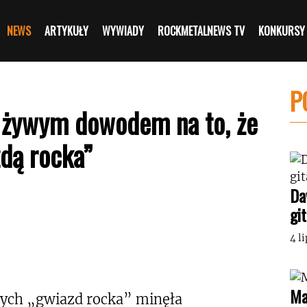
NEWS
ARTYKUŁY
WYWIADY
ROCKMETALNEWS TV
KONKURSY
P
t żywym dowodem na to, że
dą rocka”
Da
gi
4 l
Ma
wych „gwiazd rocka” minęła