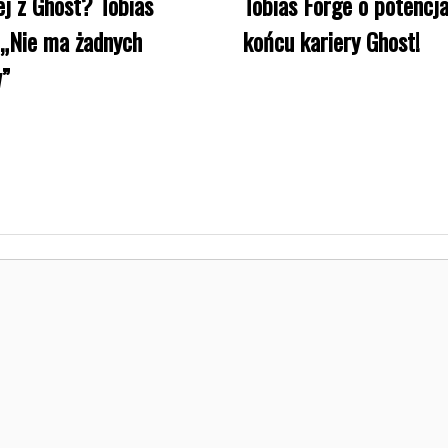
ej z Ghost? Tobias
Tobias Forge o potencj
 „Nie ma żadnych
końcu kariery Ghost!
w”