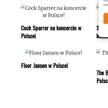
fun
coo
Cock Sparrer na koncercie w
Sonat
Polsce!
konce
Floor Jansen w Polsce!
The B
Polsc