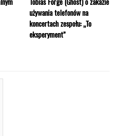
alnym
Tobias Forge (Ghost) o zakazie
używania telefonów na
koncertach zespołu: „To
eksperyment”