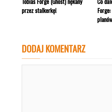
Tobias Forge (Ghost) nękany
Co dal
przez stalkerkę!
Forge:
planó
DODAJ KOMENTARZ
Komentarz