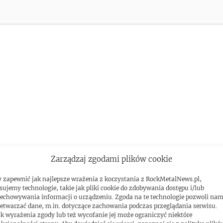
Zarządzaj zgodami plików cookie
 zapewnić jak najlepsze wrażenia z korzystania z RockMetalNews.pl,
RECENZJE
sujemy technologie, takie jak pliki cookie do zdobywania dostępu i/lub
echowywania informacji o urządzeniu. Zgoda na te technologie pozwoli na
etwarzać dane, m.in. dotyczące zachowania podczas przeglądania serwisu.
k wyrażenia zgody lub też wycofanie jej może ograniczyć niektóre