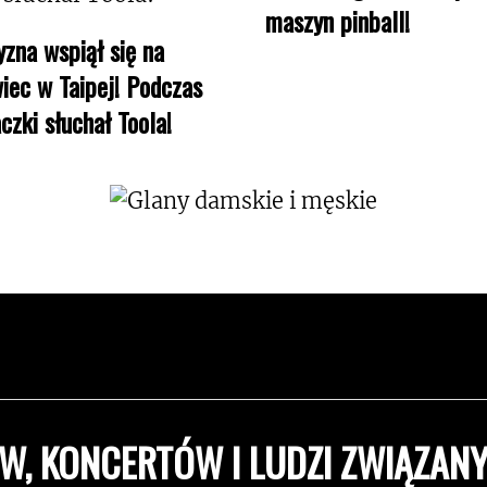
maszyn pinball!
zna wspiął się na
iec w Taipej! Podczas
czki słuchał Toola!
W, KONCERTÓW I LUDZI ZWIĄZANY