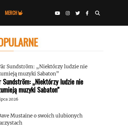
MERCH
OPULARNE
r Sundström: „Niektórzy ludzie nie
zumieją muzyki Sabaton”
lipca 2026