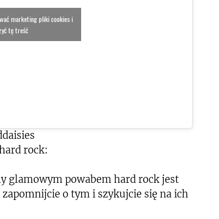
ować marketing pliki cookies i
yć tę treść
daisies
ard rock:
iony glamowym powabem hard rock jest
 zapomnijcie o tym i szykujcie się na ich