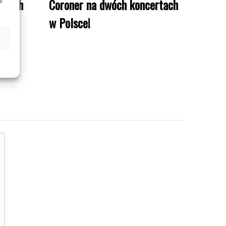
 dwóch
Coroner na dwóch koncertach
w
w Polsce!