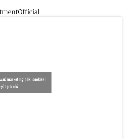
mentOfficial
ować marketing pliki cookies i
yć tę treść