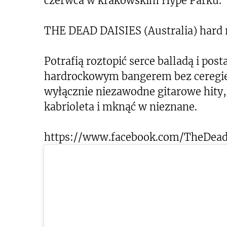
czerwca w krakowskim Hype Parku.
THE DEAD DAISIES (Australia) hard 
Potrafią roztopić serce balladą i pos
hardrockowym bangerem bez ceregieli
wyłącznie niezawodne gitarowe hity, 
kabrioleta i mknąć w nieznane.
https://www.facebook.com/TheDead