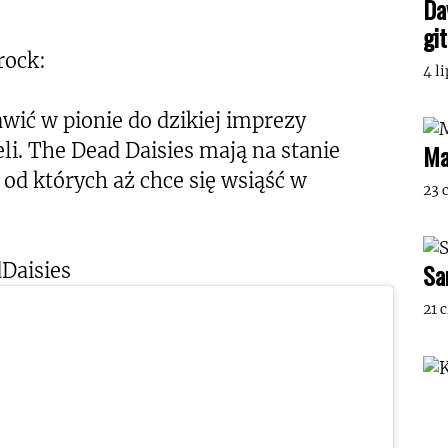
Da
gi
rock:
4 l
tawić w pionie do dzikiej imprezy
. The Dead Daisies mają na stanie
Ma
od których aż chce się wsiąść w
23 
Sa
Daisies
21 