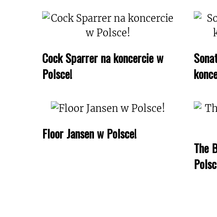
Cock Sparrer na koncercie w
Sonat
Polsce!
konce
Floor Jansen w Polsce!
The B
Polsc