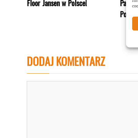
Floor Jansen w Polsce!
Papa R
fun
coo
Polsce
DODAJ KOMENTARZ
Komentarz