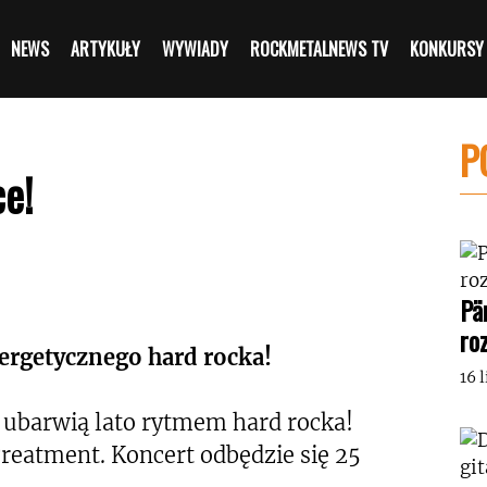
NEWS
ARTYKUŁY
WYWIADY
ROCKMETALNEWS TV
KONKURSY
P
e!
Pä
ro
rgetycznego hard rocka!
16 
i ubarwią lato rytmem hard rocka!
reatment. Koncert odbędzie się 25