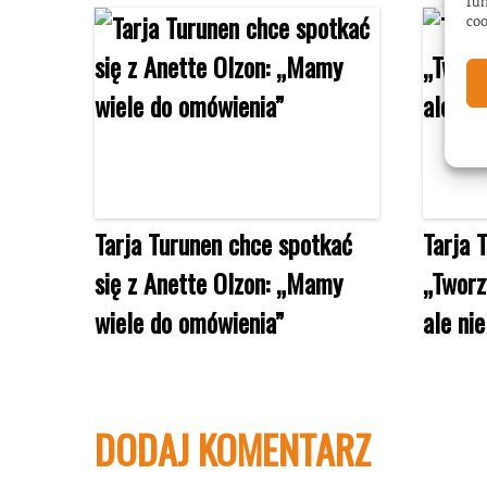
fun
coo
Tarja Turunen chce spotkać
Tarja 
się z Anette Olzon: „Mamy
„Tworz
wiele do omówienia”
ale ni
DODAJ KOMENTARZ