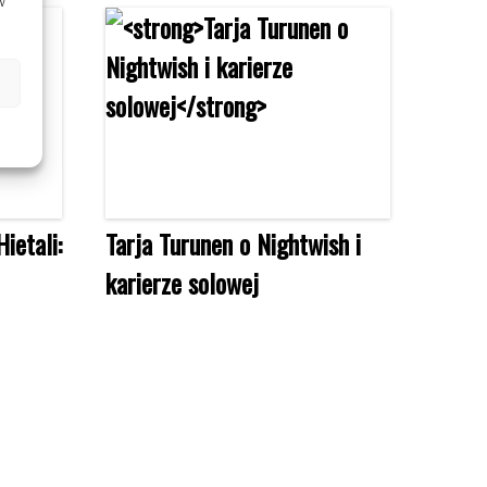
w
ietali:
Tarja Turunen o Nightwish i
karierze solowej