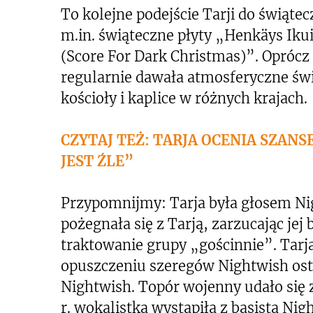
To kolejne podejście Tarji do świąte
m.in. świąteczne płyty „Henkäys Iku
(Score For Dark Christmas)”. Oprócz 
regularnie dawała atmosferyczne świ
kościoły i kaplice w różnych krajach.
CZYTAJ TEŻ: TARJA OCENIA SZAN
JEST ŹLE”
Przypomnijmy: Tarja była głosem Ni
pożegnała się z Tarją, zarzucając jej 
traktowanie grupy „gościnnie”. Tarja
opuszczeniu szeregów Nightwish ost
Nightwish. Topór wojenny udało się
r. wokalistka wystąpiła z basistą Ni