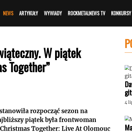
NEWS
ARTYKUŁY
WYWIADY
ROCKMETALNEWS TV
KONKURSY
P
wiąteczny. W piątek
as Together”
Da
gi
4 l
postanowiła rozpocząć sezon na
jbliższy piątek była frontwoman
Ma
Christmas Together: Live At Olomouc