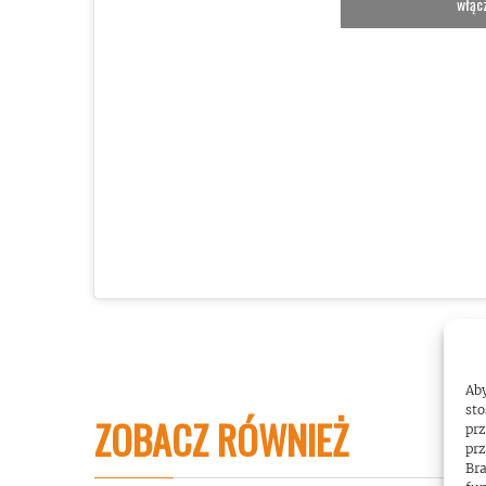
włącz
Aby
sto
ZOBACZ RÓWNIEŻ
prz
prz
Bra