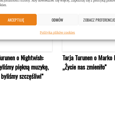
kcjonalności strony. Aby dowiedzieć się więcej, zapoznaj się z polityką plikó
kies.
AKCEPTUJĘ
ODMÓW
ZOBACZ PREFERENCJE
Polityka plików cookies
Turunen o Nightwish:
Tarja Turunen o Marko H
yliśmy piękną muzykę,
„Życie nas zmieniło”
e byliśmy szczęśliwi”