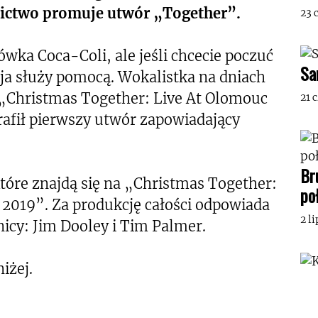
ictwo promuje utwór „Together”.
23 
ówka Coca-Coli, ale jeśli chcecie poczuć
Sa
rja służy pomocą. Wokalistka na dniach
„Christmas Together: Live At Olomouc
21 
rafił pierwszy utwór zapowiadający
Br
tóre znajdą się na „Christmas Together:
po
2019”. Za produkcję całości odpowiada
2 l
nicy: Jim Dooley i Tim Palmer.
iżej.