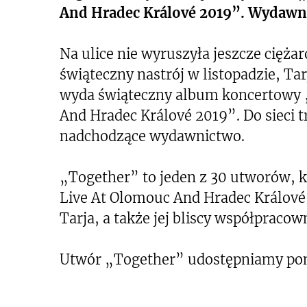
And Hradec Králové 2019”. Wydawn
Na ulice nie wyruszyła jeszcze ciężar
świąteczny nastrój w listopadzie, Ta
wyda świąteczny album koncertowy 
And Hradec Králové 2019”. Do sieci t
nadchodzące wydawnictwo.
„Together” to jeden z 30 utworów, k
Live At Olomouc And Hradec Králové 
Tarja, a także jej bliscy współpracow
Utwór „Together” udostępniamy pon