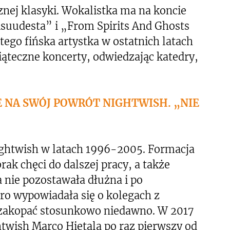
cznej klasyki. Wokalistka ma na koncie
isuudesta” i „From Spirits And Ghosts
tego fińska artystka w ostatnich latach
ąteczne koncerty, odwiedzając katedry,
SE NA SWÓJ POWRÓT NIGHTWISH. „NIE
ghtwish w latach 1996-2005. Formacja
brak chęci do dalszej pracy, a także
 nie pozostawała dłużna i po
ro wypowiadała się o kolegach z
 zakopać stosunkowo niedawno. W 2017
ghtwish Marco Hietalą po raz pierwszy od