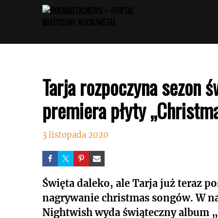
Przejdź
do
treści
Tarja rozpoczyna sezon ś
premiera płyty „Christm
3 listopada 2020
Święta daleko, ale Tarja już teraz 
nagrywanie christmas songów. W na
Nightwish wyda świąteczny album „