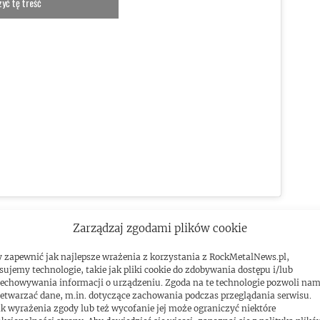
yć tę treść
Zarządzaj zgodami plików cookie
 zapewnić jak najlepsze wrażenia z korzystania z RockMetalNews.pl,
sujemy technologie, takie jak pliki cookie do zdobywania dostępu i/lub
echowywania informacji o urządzeniu. Zgoda na te technologie pozwoli na
etwarzać dane, m.in. dotyczące zachowania podczas przeglądania serwisu.
k wyrażenia zgody lub też wycofanie jej może ograniczyć niektóre