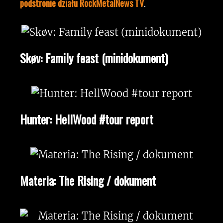
podstronie działu RockMetalNews TV
.
Skøv: Family feast (minidokument)
Hunter: HellWood #tour report
Materia: The Rising / dokument