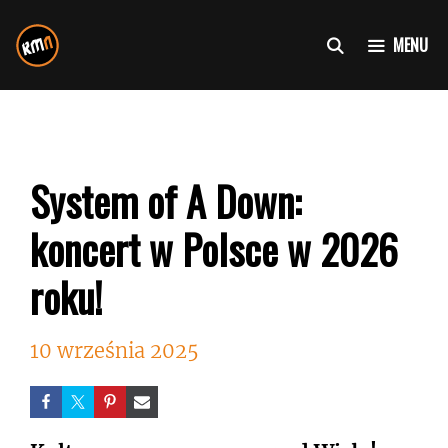
Przejdź
do
MENU
treści
System of A Down:
koncert w Polsce w 2026
roku!
10 września 2025