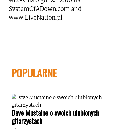
września o godz. 12:00 na
SystemOfADown.com and
www.LiveNation.pl
POPULARNE
Dave Mustaine o swoich ulubionych
gitarzystach