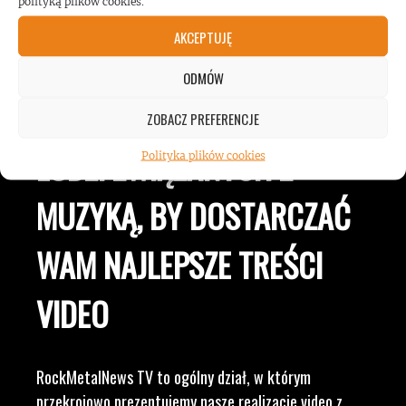
polityką plików cookies.
AKCEPTUJĘ
JESTEŚMY BLISKO
ODMÓW
ZESPOŁÓW, KONCERTÓW I
ZOBACZ PREFERENCJE
LUDZI ZWIĄZANYCH Z
Polityka plików cookies
MUZYKĄ, BY DOSTARCZAĆ
WAM NAJLEPSZE TREŚCI
VIDEO
RockMetalNews TV to ogólny dział, w którym
przekrojowo prezentujemy nasze realizacje video z