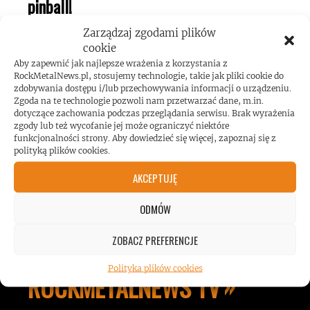
pinball!
Zarządzaj zgodami plików
cookie
Aby zapewnić jak najlepsze wrażenia z korzystania z
RockMetalNews.pl, stosujemy technologie, takie jak pliki cookie do
zdobywania dostępu i/lub przechowywania informacji o urządzeniu.
Zgoda na te technologie pozwoli nam przetwarzać dane, m.in.
Koncert AC/DC przekroczył poziom
dotyczące zachowania podczas przeglądania serwisu. Brak wyrażenia
zgody lub też wycofanie jej może ograniczyć niektóre
hałasu!
funkcjonalności strony. Aby dowiedzieć się więcej, zapoznaj się z
polityką plików cookies.
AKCEPTUJĘ
ODMÓW
ZOBACZ PREFERENCJE
Polityka plików cookies
ROCKMETALNEWS TV