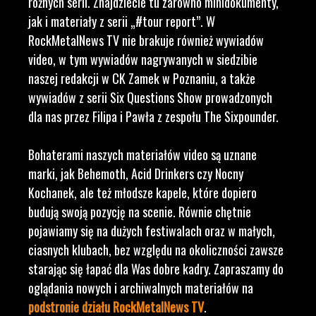
różnych serii. Znajdziecie tu zarówno minidokumenty,
jak i materiały z serii „#tour report”. W
RockMetalNews TV nie brakuje również wywiadów
video, w tym wywiadów nagrywanych w siedzibie
naszej redakcji w CK Zamek w Poznaniu, a także
wywiadów z serii Six Questions Show prowadzonych
dla nas przez Filipa i Pawła z zespołu The Sixpounder.
Bohaterami naszych materiałów video są uznane
marki, jak Behemoth, Acid Drinkers czy Nocny
Kochanek, ale też młodsze kapele, które dopiero
budują swoją pozycję na scenie. Równie chętnie
pojawiamy się na dużych festiwalach oraz w małych,
ciasnych klubach, bez względu na okoliczności zawsze
starając się łapać dla Was dobre kadry. Zapraszamy do
oglądania nowych i archiwalnych materiałów na
podstronie działu RockMetalNews TV
.