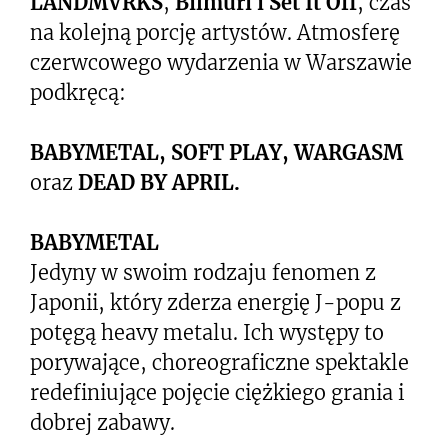
LANDMVRKS
,
Bilmuri i Set It Off
, czas
na kolejną porcję artystów. Atmosferę
czerwcowego wydarzenia w Warszawie
podkręcą:
BABYMETAL, SOFT PLAY, WARGASM
oraz
DEAD BY APRIL.
BABYMETAL
Jedyny w swoim rodzaju fenomen z
Japonii, który zderza energię J-popu z
potęgą heavy metalu. Ich występy to
porywające, choreograficzne spektakle
redefiniujące pojęcie ciężkiego grania i
dobrej zabawy.