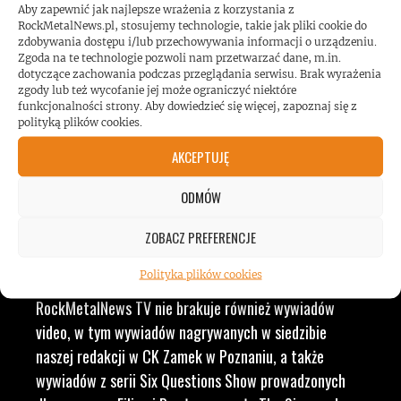
LUDZI ZWIĄZANYCH Z
Aby zapewnić jak najlepsze wrażenia z korzystania z
RockMetalNews.pl, stosujemy technologie, takie jak pliki cookie do
MUZYKĄ, BY DOSTARCZAĆ
zdobywania dostępu i/lub przechowywania informacji o urządzeniu.
Zgoda na te technologie pozwoli nam przetwarzać dane, m.in.
dotyczące zachowania podczas przeglądania serwisu. Brak wyrażenia
WAM NAJLEPSZE TREŚCI
zgody lub też wycofanie jej może ograniczyć niektóre
funkcjonalności strony. Aby dowiedzieć się więcej, zapoznaj się z
polityką plików cookies.
VIDEO
AKCEPTUJĘ
ODMÓW
RockMetalNews TV to ogólny dział, w którym
przekrojowo prezentujemy nasze realizacje video z
ZOBACZ PREFERENCJE
różnych serii. Znajdziecie tu zarówno minidokumenty,
Polityka plików cookies
jak i materiały z serii „#tour report”. W
RockMetalNews TV nie brakuje również wywiadów
video, w tym wywiadów nagrywanych w siedzibie
naszej redakcji w CK Zamek w Poznaniu, a także
wywiadów z serii Six Questions Show prowadzonych