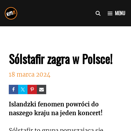
Przejdź
do
MENU
treści
Sólstafir zagra w Polsce!
18 marca 2024
Islandzki fenomen powróci do
naszego kraju na jeden koncert!
Sólstafir to grupa poruszająca się