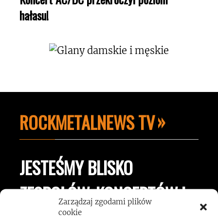
hałasu!
ROCKMETALNEWS TV
JESTEŚMY BLISKO
ZESPOŁÓW, KONCERTÓW I
Zarządzaj zgodami plików
cookie