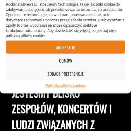
hałasu!
RockMetalNews.pl, stosujemy technologie, takie jak pliki cookie do
zdobywania dostępu i/lub przechowywania informacji o urządzeniu.
Zgoda na te technologie pozwoli nam przetwarzać dane, m.in.
dotyczące zachowania podczas przeglądania serwisu. Brak wyrażenia
zgody lub też wycofanie jej może ograniczyć niektóre
funkcjonalności strony. Aby dowiedzieć się więcej, zapoznaj się z
polityką plików cookies.
AKCEPTUJĘ
ODMÓW
ROCKMETALNEWS TV
ZOBACZ PREFERENCJE
Polityka plików cookies
JESTEŚMY BLISKO
ZESPOŁÓW, KONCERTÓW I
LUDZI ZWIĄZANYCH Z