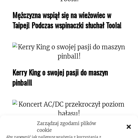
Mężczyzna wspiął się na wieżowiec w
Taipej! Podczas wspinaczki słuchał Toola!
Kerry King o swojej pasji do maszyn
pinball!
Zarządzaj zgodami plików
Koncert AC/DC przekroczył poziom
cookie
Aby zapewnić jak najlepsze wrażenia z korzystania z