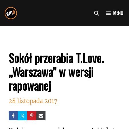
Przejdź
do
MENU
treści
Sokół przerabia T.Love.
„Warszawa” w wersji
rapowanej
28 listopada 2017