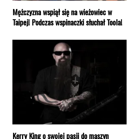
Mężczyzna wspiął się na wieżowiec w
Taipej! Podczas wspinaczki słuchał Toola!
Kerry King o swojej pasji do maszyn