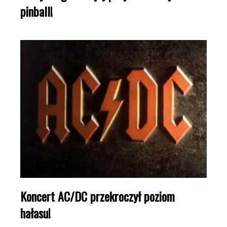
pinball!
Koncert AC/DC przekroczył poziom
hałasu!