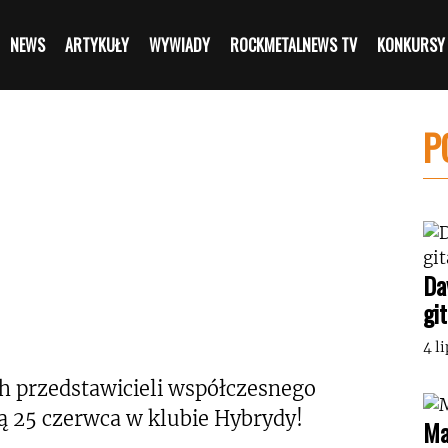
NEWS
ARTYKUŁY
WYWIADY
ROCKMETALNEWS TV
KONKURSY
P
Da
gi
4 l
ych przedstawicieli współczesnego
ą 25 czerwca w klubie Hybrydy!
Ma