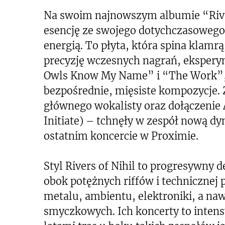
Na swoim najnowszym albumie “Rive
esencję ze swojego dotychczasowego 
energią. To płyta, która spina klamrą
precyzję wczesnych nagrań, eksper
Owls Know My Name” i “The Work”, a
bezpośrednie, mięsiste kompozycje. 
głównego wokalisty oraz dołączeni
Initiate) – tchnęły w zespół nową d
ostatnim koncercie w Proximie.
Styl Rivers of Nihil to progresywny
obok potężnych riffów i technicznej 
metalu, ambientu, elektroniki, a na
smyczkowych. Ich koncerty to inte