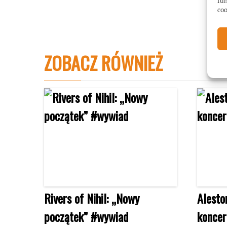
fun
coo
ZOBACZ RÓWNIEŻ
Rivers of Nihil: „Nowy
Alesto
początek” #wywiad
koncer