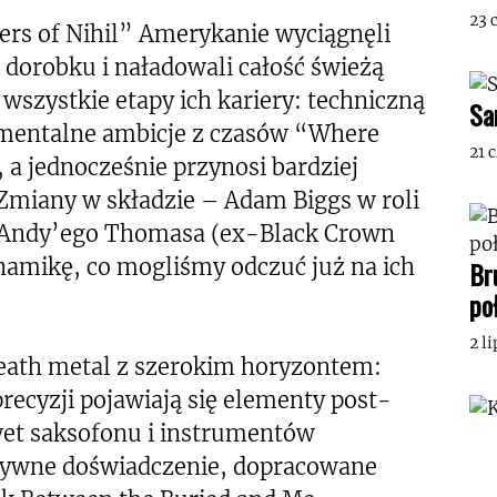
23 
rs of Nihil” Amerykanie wyciągnęli
dorobku i naładowali całość świeżą
 wszystkie etapy ich kariery: techniczną
Sa
ymentalne ambicje z czasów “Where
21 
 jednocześnie przynosi bardziej
Zmiany w składzie – Adam Biggs w roli
e Andy’ego Thomasa (ex-Black Crown
ynamikę, co mogliśmy odczuć już na ich
Br
po
2 l
 death metal z szerokim horyzontem:
precyzji pojawiają się elementy post-
wet saksofonu i instrumentów
nsywne doświadczenie, dopracowane