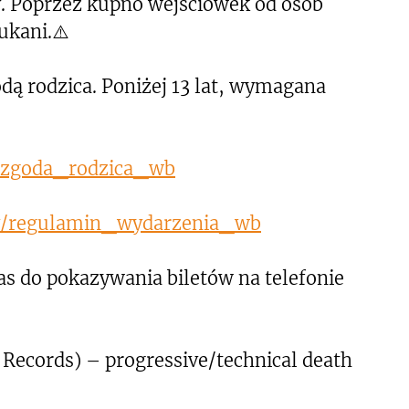
. Poprzez kupno wejściówek od osób
ukani.⚠️
dą rodzica. Poniżej 13 lat, wymagana
a_zgoda_rodzica_wb
.ly/regulamin_wydarzenia_wb
s do pokazywania biletów na telefonie
Records) – progressive/technical death