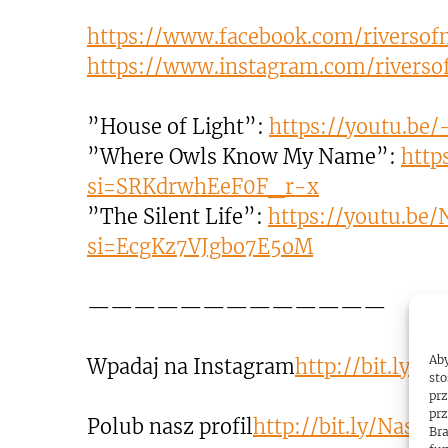
https://www.facebook.com/riversofn
https://www.instagram.com/riversof
”House of Light”:
https://youtu.be
”Where Owls Know My Name”:
http
si=SRKdrwhEeF0F_r-x
”The Silent Life”:
https://youtu.
si=EcgKz7VJgbo7E5oM
—————————————
Aby
Wpadaj na Instagram
http://bit.ly/N
sto
prz
prz
Polub nasz profil
http://bit.ly/Nasz
Bra