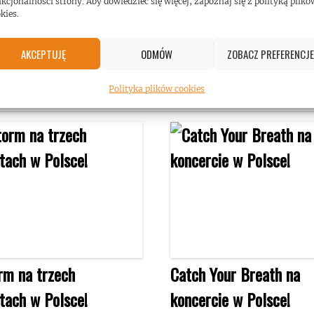
kcjonalności strony. Aby dowiedzieć się więcej, zapoznaj się z polityką plikó
kies.
AKCEPTUJĘ
ODMÓW
ZOBACZ PREFERENCJE
Polityka plików cookies
rm na trzech
Catch Your Breath na
tach w Polsce!
koncercie w Polsce!