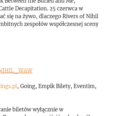
jak Between the Buried and Me,
Cattle Decapitation. 25 czerwca w
ć się na żywo, dlaczego Rivers of Nihil
 ambitnych zespołów współczesnej sceny
F_NIHIL_WAW
ngs.pl
, Going, Empik Bilety, Eventim,
anie biletów wyłącznie w