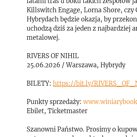
latami tras u boku takich zespołów 
Killswitch Engage, Lorna Shore, czy 
Hybrydach będzie okazja, by przekona
uchodzą dziś za jeden z najbardziej
metalowej.
RIVERS OF NIHIL
25.06.2026 / Warszawa, Hybrydy
BILETY:
https://bit.ly/RIVERS_O
Punkty sprzedaży:
www.winiarybooki
Ebilet, Ticketmaster
Szanowni Państwo. Prosimy o kupow