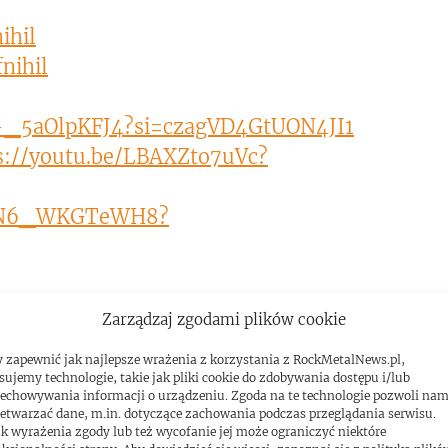
ihil
nihil
/-_5aOlpKFJ4?si=czagVD4GtUON4JI1
s://youtu.be/LBAXZto7uVc?
be/N6_WKGTeWH8?
Zarządzaj zgodami plików cookie
 zapewnić jak najlepsze wrażenia z korzystania z RockMetalNews.pl,
asz-instagram
sujemy technologie, takie jak pliki cookie do zdobywania dostępu i/lub
echowywania informacji o urządzeniu. Zgoda na te technologie pozwoli na
etwarzać dane, m.in. dotyczące zachowania podczas przeglądania serwisu.
–Facebook
k wyrażenia zgody lub też wycofanie jej może ograniczyć niektóre