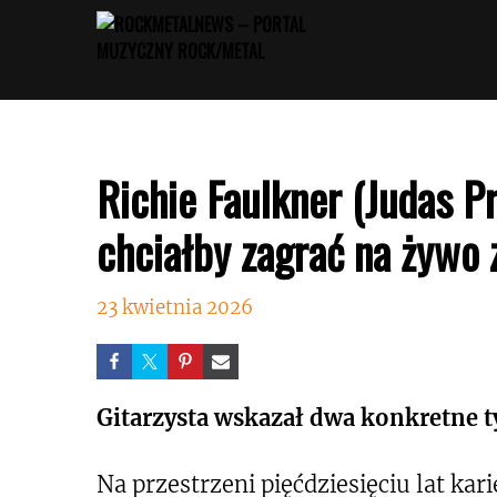
Przejdź
do
treści
Richie Faulkner (Judas Pr
chciałby zagrać na żywo
23 kwietnia 2026
Gitarzysta wskazał dwa konkretne t
Na przestrzeni pięćdziesięciu lat kar