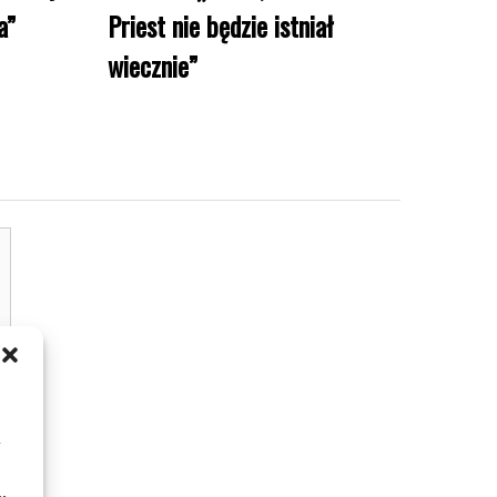
a”
Priest nie będzie istniał
wiecznie”
m