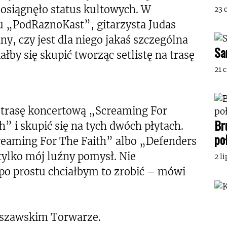
osiągnęło status kultowych. W
23 
u „PodRaznoKast”, gitarzysta Judas
any, czy jest dla niego jakaś szczególna
Sa
ałby się skupić tworząc setlistę na trasę
21 
 trasę koncertową „Screaming For
Br
” i skupić się na tych dwóch płytach.
po
eaming For The Faith” albo „Defenders
 tylko mój luźny pomysł. Nie
2 l
po prostu chciałbym to zrobić – mówi
arszawskim Torwarze.