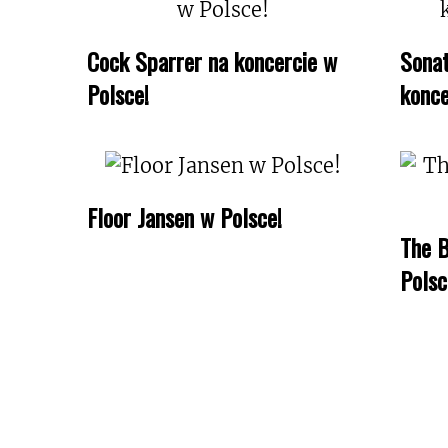
Cock Sparrer na koncercie w
Sonat
Polsce!
konce
Floor Jansen w Polsce!
The B
Polsc