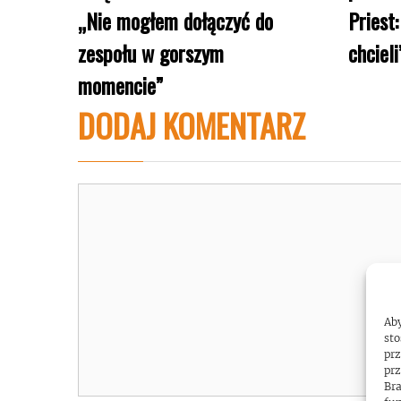
„Nie mogłem dołączyć do
Priest
zespołu w gorszym
chcieli
momencie”
DODAJ KOMENTARZ
Komentarz
Aby
sto
prz
prz
Bra