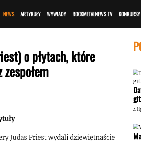
NEWS
ARTYKUŁY
WYWIADY
ROCKMETALNEWS TV
KONKURSY
P
iest) o płytach, które
 z zespołem
Da
gi
4 l
ytuły
Ma
iery Judas Priest wydali dziewiętnaście