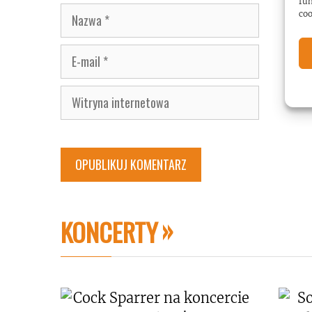
fun
Nazwa
coo
E-
mail
Witryna
internetowa
KONCERTY