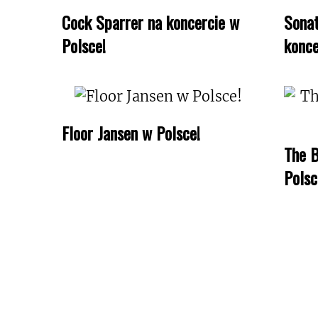
Cock Sparrer na koncercie w
Sonat
Polsce!
konce
Floor Jansen w Polsce!
The B
Polsc