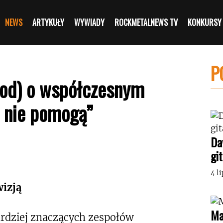
NEWS
ARTYKUŁY
WYWIADY
ROCKMETALNEWS TV
KONKURSY
P
God) o współczesnym
m nie pomogą”
Da
gi
4 l
wizją
Ma
ardziej znaczących zespołów