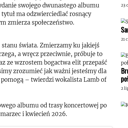
ydanie swojego dwunastego albumu
23 
 tytuł ma odzwierciedlać rosnący
ym zmierza społeczeństwo.
Sa
21 
stanu świata. Zmierzamy ku jakiejś
trzega, a wręcz przeciwnie, próbuje to
raz ze wzrostem bogactwa elit przepaść
Br
usimy zrozumieć jak ważni jesteśmy dla
po
e pomogą – twierdzi wokalista Lamb of
2 l
owego albumu od trasy koncertowej po
marzec i kwiecień 2026.