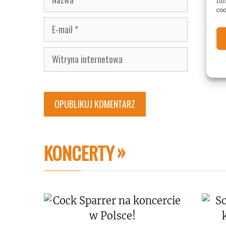
fun
coo
E-
mail
Witryna
internetowa
KONCERTY