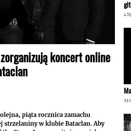
gi
4 l
zorganizują koncert online
taclan
Ma
23 
kolejna, piąta rocznica zamachu
 strzelaniny w klubie Bataclan. Aby