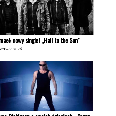
mael: nowy singiel „Hail to the Sun”
czerwca 2026