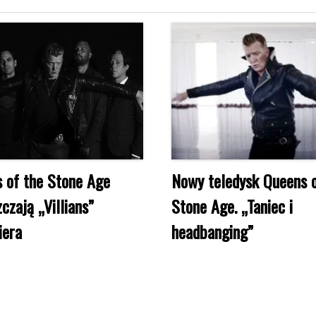
 of the Stone Age
Nowy teledysk Queens o
czają „Villians”
Stone Age. „Taniec i
iera
headbanging”