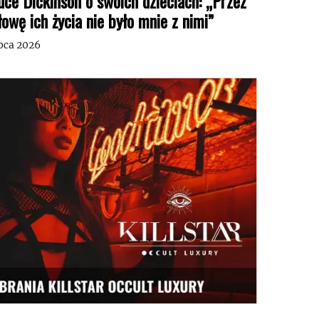
uce Dickinson o swoich dzieciach: „Przez
łowę ich życia nie było mnie z nimi”
ipca 2026