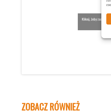
fun
coo
Kliknij, żeby zaakcept
włącz
ZOBACZ RÓWNIEŻ