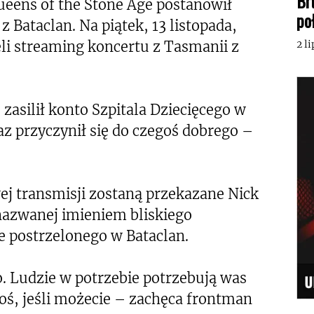
Br
Queens of the Stone Age postanowił
po
Bataclan. Na piątek, 13 listopada,
li streaming koncertu z Tasmanii z
2 l
zasilił konto Szpitala Dziecięcego w
az przyczynił się do czegoś dobrego –
ej transmisji zostaną przekazane Nick
nazwanej imieniem bliskiego
e postrzelonego w Bataclan.
. Ludzie w potrzebie potrzebują was
coś, jeśli możecie – zachęca frontman