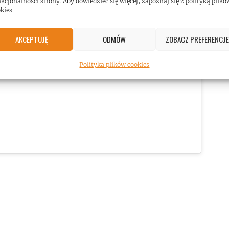
kcjonalności strony. Aby dowiedzieć się więcej, zapoznaj się z polityką plikó
kies.
AKCEPTUJĘ
ODMÓW
ZOBACZ PREFERENCJE
ować marketing pliki cookies i
yć tę treść
Polityka plików cookies