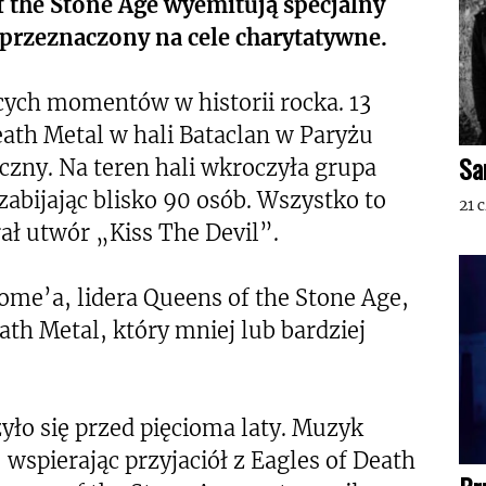
 the Stone Age wyemitują specjalny
 przeznaczony na cele charytatywne.
ących momentów w historii rocka. 13
Death Metal w hali Bataclan w Paryżu
Sa
czny. Na teren hali wkroczyła grupa
abijając blisko 90 osób. Wszystko to
21 
ał utwór „Kiss The Devil”.
ome’a, lidera Queens of the Stone Age,
ath Metal, który mniej lub bardziej
ło się przed pięcioma laty. Muzyk
 wspierając przyjaciół z Eagles of Death