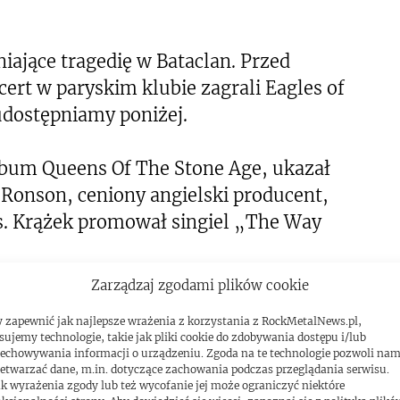
iające tragedię w Bataclan. Przed
rt w paryskim klubie zagrali Eagles of
udostępniamy poniżej.
lbum Queens Of The Stone Age, ukazał
Ronson, ceniony angielski producent,
s. Krążek promował singiel „The Way
Zarządzaj zgodami plików cookie
 zapewnić jak najlepsze wrażenia z korzystania z RockMetalNews.pl,
sujemy technologie, takie jak pliki cookie do zdobywania dostępu i/lub
echowywania informacji o urządzeniu. Zgoda na te technologie pozwoli na
etwarzać dane, m.in. dotyczące zachowania podczas przeglądania serwisu.
k wyrażenia zgody lub też wycofanie jej może ograniczyć niektóre