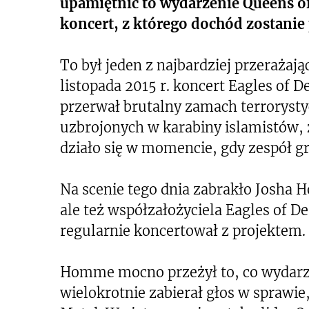
upamiętnić to wydarzenie Queens of
koncert, z którego dochód zostanie
To był jeden z najbardziej przerażaj
listopada 2015 r. koncert Eagles of 
przerwał brutalny zamach terrorysty
uzbrojonych w karabiny islamistów, z
działo się w momencie, gdy zespół gr
Na scenie tego dnia zabrakło Josha H
ale też współzałożyciela Eagles of De
regularnie koncertował z projektem.
Homme mocno przeżył to, co wydarzy
wielokrotnie zabierał głos w sprawie,