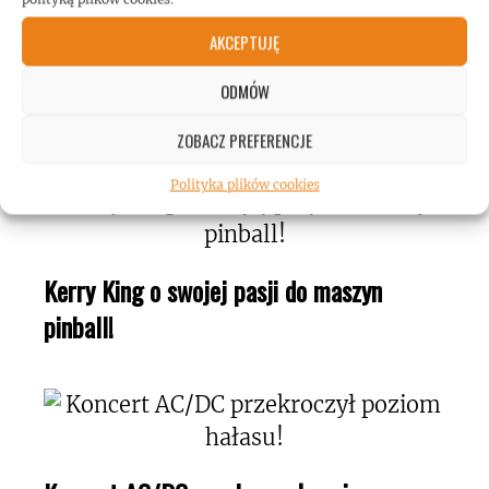
AKCEPTUJĘ
Mężczyzna wspiął się na wieżowiec w
ODMÓW
Taipej! Podczas wspinaczki słuchał Toola!
ZOBACZ PREFERENCJE
Polityka plików cookies
Kerry King o swojej pasji do maszyn
pinball!