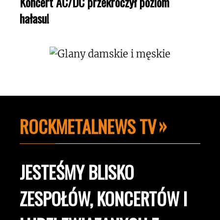
Koncert AC/DC przekroczył poziom
hałasu!
ROCKMETALNEWS TV
JESTEŚMY BLISKO
ZESPOŁÓW, KONCERTÓW I