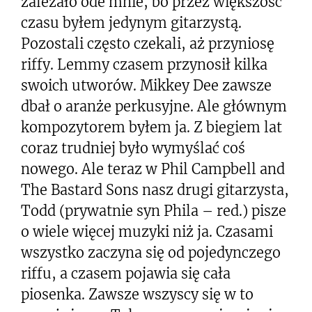
zależało ode mnie, bo przez większość
czasu byłem jedynym gitarzystą.
Pozostali często czekali, aż przyniosę
riffy. Lemmy czasem przynosił kilka
swoich utworów. Mikkey Dee zawsze
dbał o aranże perkusyjne. Ale głównym
kompozytorem byłem ja. Z biegiem lat
coraz trudniej było wymyślać coś
nowego. Ale teraz w Phil Campbell and
The Bastard Sons nasz drugi gitarzysta,
Todd (prywatnie syn Phila – red.) pisze
o wiele więcej muzyki niż ja. Czasami
wszystko zaczyna się od pojedynczego
riffu, a czasem pojawia się cała
piosenka. Zawsze wszyscy się w to