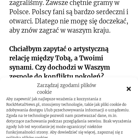
zagraliśmy. Zawsze chętnie gramy w
Polsce. Polscy fani są bardzo serdeczni i
otwarci. Dlatego nie mogę się doczekać,
aby znów zagrać w waszym kraju.
Chciałbym zapytać o artystyczną
relację między Tobą, a Twoimi
synami. Czy dochodzi w Waszym
zespole do konfliktu pokoleń?
Zarządzaj zgodami plików
cookie
Phil: Nie, ponieważ łączą nas te same
Aby zapewnić jak najlepsze wrażenia z korzystania z
inspiracje. Moi synowie słuchali tych
RockMetalNews.pl, stosujemy technologie, takie jak pliki cookie do
zdobywania dostępu i/lub przechowywania informacji o urządzeniu.
samych zespołów, co ja. Uwielbiają Led
Zgoda na te technologie pozwoli nam przetwarzać dane, m.in.
dotyczące zachowania podczas przeglądania serwisu. Brak wyrażenia
Zeppelin, Black Sabbath, Deep Purple i
zgody lub też wycofanie jej może ograniczyć niektóre
tego typu artystów. Z drugiej strony,
funkcjonalności strony. Aby dowiedzieć się więcej, zapoznaj się z
polityką plików cookies.