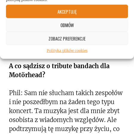
czasem słuchają zespołów o których
AKCEPTUJĘ
istnieniu nie miałem pojęcia. Tak więc
połączenie tych wszystkich inspiracji
ODMÓW
sprawia, że nasza muzyka jest świeża.
ZOBACZ PREFERENCJE
Najważniejsze to uzyskać fuzję ze
wszystkich źródeł.
Polityka plików cookies
A co sądzisz o tribute bandach dla
Motörhead
?
Phil: Sam nie słucham takich zespołów
i nie poszedłbym na żaden tego typu
koncert. Ta muzyka jest dla mnie zbyt
osobista z wiadomych względów. Ale
podtrzymują tę muzykę przy życiu, co