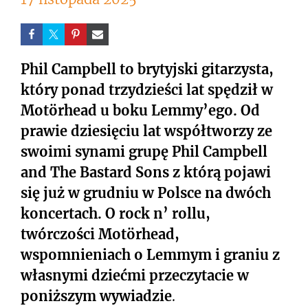
Phil Campbell to brytyjski gitarzysta,
który ponad trzydzieści lat spędził w
Motörhead
u boku Lemmy’ego. Od
prawie dziesięciu lat współtworzy ze
swoimi synami grupę Phil Campbell
and The Bastard Sons z którą pojawi
się już w grudniu w Polsce na dwóch
koncertach. O rock n’ rollu,
twórczości
Motörhead
,
wspomnieniach o Lemmym
i graniu z
własnymi dziećmi
przeczytacie w
poniższym wywiadzie
.