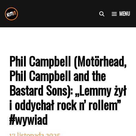
Przejdź
do
MENU
treści
Phil Campbell (Motörhead,
Phil Campbell and the
Bastard Sons): „Lemmy żył
i oddychał rock n’ rollem”
#wywiad
17 listopada 2025