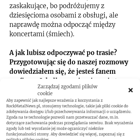
zaskakujące, bo podróżujemy z
dziesięcioma osobami z obsługi, ale
naprawdę można odpocząć między
koncertami (śmiech).
A jak lubisz odpoczywać po trasie?
Przygotowując się do naszej rozmowy
dowiedziałem się, że jesteś fanem
surfingu. Jak długo zajmujesz się tą
Zarządzaj zgodami plików
pasją?
cookie
Aby zapewnić jak najlepsze wrażenia z korzystania z
RockMetalNews.pl, stosujemy technologie, takie jak pliki cookie do
Luke: Pokochałem surfing odkąd
zdobywania dostępu i/lub przechowywania informacji o urządzeniu.
pamiętam. Miałem może sześć lat, gdy
Zgoda na te technologie pozwoli nam przetwarzać dane, m.in.
dotyczące zachowania podczas przeglądania serwisu. Brak wyrażenia
pierwszy raz stanąłem na desce. Jak w
zgody lub też wycofanie jej może ograniczyć niektóre
funkcjonalności strony. Aby dowiedzieć się więcej, zapoznaj się z
większości sportów, zacząłem jako
polityką plików cookies.