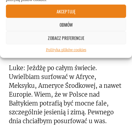
dziecko i od tamtej pory surfing jest
AKCEPTUJĘ
nieodłączną częścią mojego życia.
ODMÓW
Gdzie najczęściej surfujesz? Tylko w
ZOBACZ PREFERENCJE
Australii czy wybierasz się w inne
części świata?
Polityka plików cookies
Luke: Jeżdżę po całym świecie.
Uwielbiam surfować w Afryce,
Meksyku, Ameryce Środkowej, a nawet
Europie. Wiem, że w Polsce nad
Bałtykiem potrafią być mocne fale,
szczególnie jesienią i zimą. Pewnego
dnia chciałbym posurfować u was.