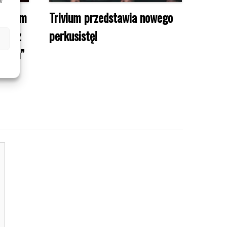
w
 swoim
Trivium przedstawia nowego
Teraz
perkusistę!
ekiem”