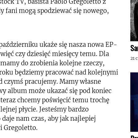
tock TV, basista Paolo Gregoletto z
dy fani mogą spodziewać się nowego,
październiku ukaże się nasza nowa EP-
Sa
więć czy dziesięć miesięcy temu. Dla
21 
 mamy do zrobienia kolejne rzeczy,
o roku będziemy pracować nad kolejnymi
ad czymś pracujemy. Mamy własne
owy album może ukazać się pod koniec
 teraz chcemy poświęcić temu trochę
olejnej płycie. Jesteśmy bardzo
daje nam czas, aby jak najlepiej
 Gregoletto.