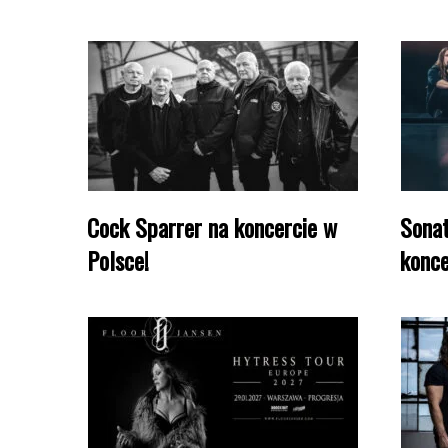
Cock Sparrer na koncercie w
Sonat
Polsce!
konce