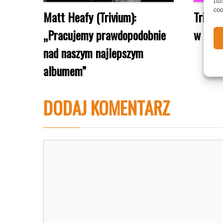
fun
coo
Matt Heafy (Trivium):
Triviu
„Pracujemy prawdopodobnie
w Pols
nad naszym najlepszym
albumem”
DODAJ KOMENTARZ
Komentarz