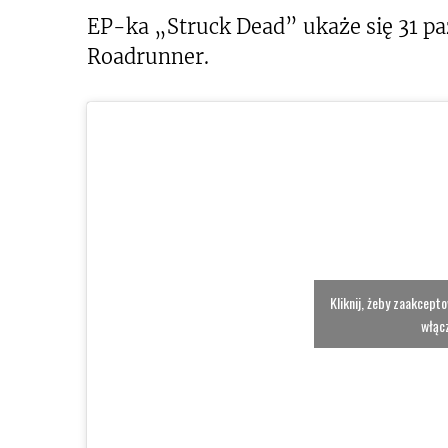
EP-ka „Struck Dead” ukaże się 31 p
Roadrunner.
Kliknij, żeby zaakcept
włącz