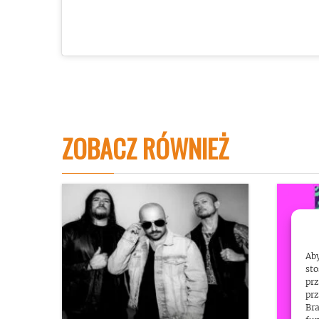
ZOBACZ RÓWNIEŻ
Aby
sto
prz
prz
Bra