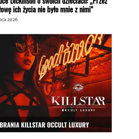
uce Dickinson o swoich dzieciach: „Przez
łowę ich życia nie było mnie z nimi”
ipca 2026