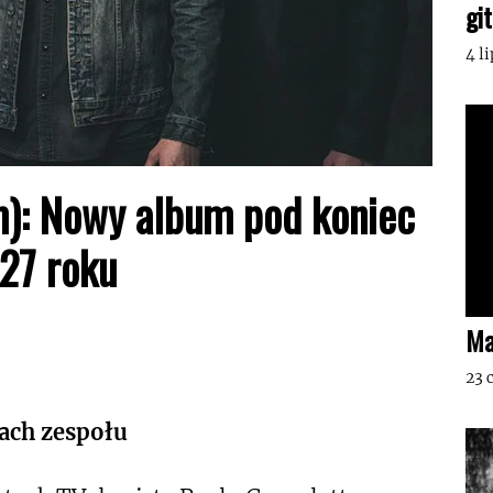
gi
4 l
um): Nowy album pod koniec
27 roku
Ma
23 
ach zespołu