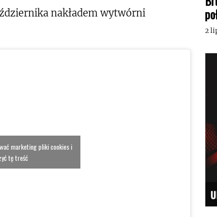
Br
po
aździernika nakładem wytwórni
2 l
ować marketing pliki cookies i
yć tę treść