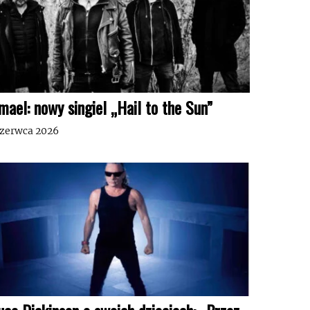
mael: nowy singiel „Hail to the Sun”
czerwca 2026