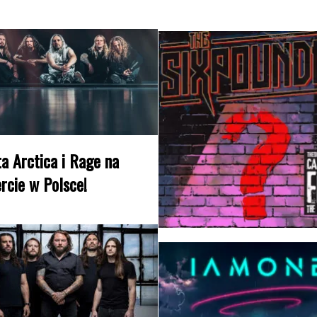
a Arctica i Rage na
rcie w Polsce!