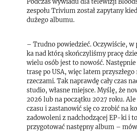
Podczas wywiadu dla telewizji Bloods
zespołu Trivium został zapytany kie
dużego albumu.
– Trudno powiedzieć. Oczywiście, w 
ka nad którą skończyliśmy pracę dzie
wielu osób jest to nowość. Następnie
trasę po USA, więc latem przyszłeg
rzeczami. Tak naprawdę cały czas n
studio, własne miejsce. Myślę, że n
2026 lub na początku 2027 roku. Ale
czasu i zastanowić się co zrobić na k
zadowoleni z nadchodzącej EP-ki i to 
przygotować następny album – mówi