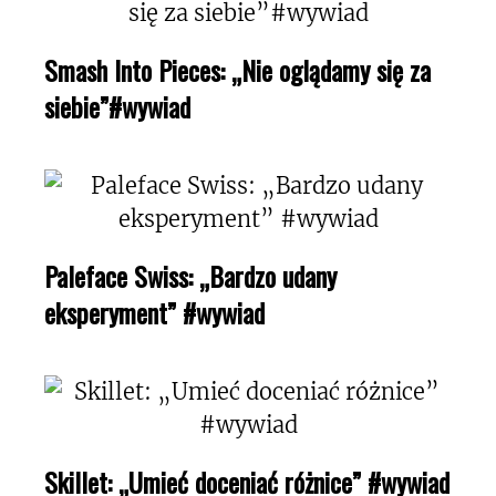
Smash Into Pieces: „Nie oglądamy się za
siebie”#wywiad
Paleface Swiss: „Bardzo udany
eksperyment” #wywiad
Skillet: „Umieć doceniać różnice” #wywiad