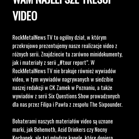
VIDEO
RockMetalNews TV to ogólny dział, w którym
przekrojowo prezentujemy nasze realizacje video z
różnych serii. Znajdziecie tu zarówno minidokumenty,
jak i materiały z serii „#tour report”. W
RockMetalNews TV nie brakuje również wywiadów
video, w tym wywiadów nagrywanych w siedzibie
naszej redakcji w CK Zamek w Poznaniu, a także
wywiadów z serii Six Questions Show prowadzonych
dla nas przez Filipa i Pawła z zespołu The Sixpounder.
Bohaterami naszych materiałów video są uznane
marki, jak Behemoth, Acid Drinkers czy Nocny
Kochanek, ale też młodsze kapele, które dopiero