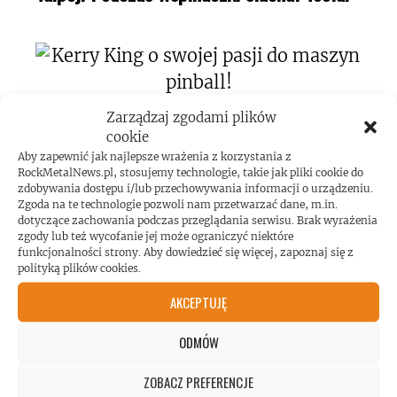
Zarządzaj zgodami plików
Kerry King o swojej pasji do maszyn
cookie
pinball!
Aby zapewnić jak najlepsze wrażenia z korzystania z
RockMetalNews.pl, stosujemy technologie, takie jak pliki cookie do
zdobywania dostępu i/lub przechowywania informacji o urządzeniu.
Zgoda na te technologie pozwoli nam przetwarzać dane, m.in.
dotyczące zachowania podczas przeglądania serwisu. Brak wyrażenia
zgody lub też wycofanie jej może ograniczyć niektóre
funkcjonalności strony. Aby dowiedzieć się więcej, zapoznaj się z
polityką plików cookies.
Koncert AC/DC przekroczył poziom
AKCEPTUJĘ
hałasu!
ODMÓW
ZOBACZ PREFERENCJE