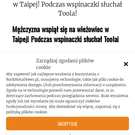
Mężczyzna wspiął się na wieżowiec w
Taipej! Podczas wspinaczki słuchał Toola!
Zarządzaj zgodami plików
cookie
Aby zapewnić jak najlepsze wrażenia z korzystania z
RockMetalNews.pl, stosujemy technologie, takie jak pliki cookie do
Kerry King o swojej pasji do maszyn
zdobywania dostępu i/lub przechowywania informacji o urządzeniu.
Zgoda na te technologie pozwoli nam przetwarzać dane, m.in.
pinball!
dotyczące zachowania podczas przeglądania serwisu. Brak wyrażenia
zgody lub też wycofanie jej może ograniczyć niektóre
funkcjonalności strony. Aby dowiedzieć się więcej, zapoznaj się z
polityką plików cookies.
AKCEPTUJĘ