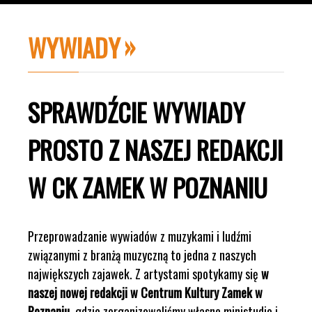
WYWIADY
SPRAWDŹCIE WYWIADY
PROSTO Z NASZEJ REDAKCJI
W CK ZAMEK W POZNANIU
Przeprowadzanie wywiadów z muzykami i ludźmi
związanymi z branżą muzyczną to jedna z naszych
największych zajawek. Z artystami spotykamy się
w
naszej nowej redakcji w Centrum Kultury Zamek w
Poznaniu
, gdzie zorganizowaliśmy własne ministudio i