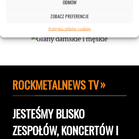
ODMÓW
Koncert AC/DC przekroczył poziom
hałasu!
ZOBACZ PREFERENCJE
Polityka plików cookies
ROCKMETALNEWS TV
JESTEŚMY BLISKO
ZESPOŁÓW, KONCERTÓW I