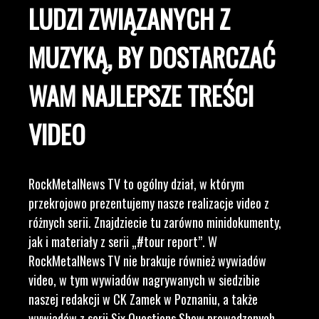
LUDZI ZWIĄZANYCH Z
MUZYKĄ, BY DOSTARCZAĆ
WAM NAJLEPSZE TREŚCI
VIDEO
RockMetalNews TV to ogólny dział, w którym
przekrojowo prezentujemy nasze realizacje video z
różnych serii. Znajdziecie tu zarówno minidokumenty,
jak i materiały z serii „#tour report”. W
RockMetalNews TV nie brakuje również wywiadów
video, w tym wywiadów nagrywanych w siedzibie
naszej redakcji w CK Zamek w Poznaniu, a także
wywiadów z serii Six Questions Show prowadzonych