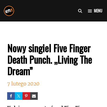
Przejdź
do
MENU
treści
Nowy singiel Five Finger
Death Punch. „Living The
Dream”
7 lutego 2020