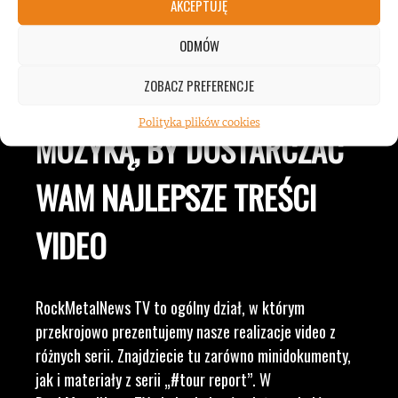
JESTEŚMY BLISKO
AKCEPTUJĘ
ZESPOŁÓW, KONCERTÓW I
ODMÓW
ZOBACZ PREFERENCJE
LUDZI ZWIĄZANYCH Z
Polityka plików cookies
MUZYKĄ, BY DOSTARCZAĆ
WAM NAJLEPSZE TREŚCI
VIDEO
RockMetalNews TV to ogólny dział, w którym
przekrojowo prezentujemy nasze realizacje video z
różnych serii. Znajdziecie tu zarówno minidokumenty,
jak i materiały z serii „#tour report”. W