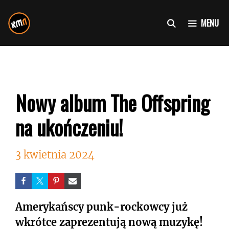
Przejdź
do
MENU
treści
Nowy album The Offspring
na ukończeniu!
3 kwietnia 2024
Amerykańscy punk-rockowcy już
wkrótce zaprezentują nową muzykę!