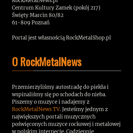
RockMetalNews.pl
Centrum Kultury Zamek (pokój 217)
Święty Marcin 80/82
61-809 Poznań
Portal jest własnością RockMetalShop.pl
O RockMetalNews
Przemierzyliśmy autostradę do piekła i
wspinaliśmy się po schodach do nieba.
Piszemy o muzyce i nadajemy z
RockMetalNews TV
. Jesteśmy jednym z
największych portali muzycznych
poświęconych muzyce rockowej i metalowej
w polskim internecie. Codziennie