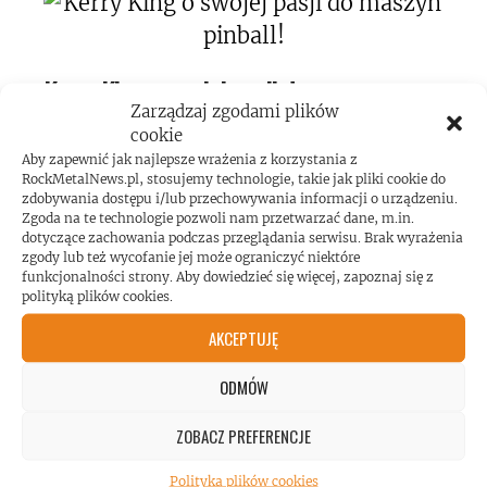
Kerry King o swojej pasji do maszyn
Zarządzaj zgodami plików
pinball!
cookie
Aby zapewnić jak najlepsze wrażenia z korzystania z
RockMetalNews.pl, stosujemy technologie, takie jak pliki cookie do
zdobywania dostępu i/lub przechowywania informacji o urządzeniu.
Zgoda na te technologie pozwoli nam przetwarzać dane, m.in.
dotyczące zachowania podczas przeglądania serwisu. Brak wyrażenia
zgody lub też wycofanie jej może ograniczyć niektóre
funkcjonalności strony. Aby dowiedzieć się więcej, zapoznaj się z
Koncert AC/DC przekroczył poziom
polityką plików cookies.
hałasu!
AKCEPTUJĘ
ODMÓW
ZOBACZ PREFERENCJE
Polityka plików cookies