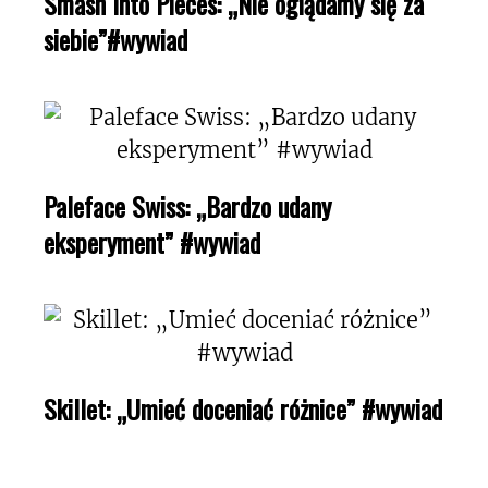
Smash Into Pieces: „Nie oglądamy się za
siebie”#wywiad
Paleface Swiss: „Bardzo udany
eksperyment” #wywiad
Skillet: „Umieć doceniać różnice” #wywiad