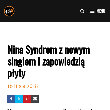
Przejdź
do
MENU
treści
Nina Syndrom z nowym
singlem i zapowiedzią
płyty
16 lipca 2018