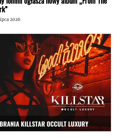
ny Iommi ogłasza nowy album „From The
rk”
lipca 2026