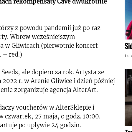
ramach rekompensaty Cave dwukrotnie
którzy z powodu pandemii już po raz
erty. Wbrew wcześniejszym
Si
a w Gliwicach (pierwotnie koncert
 – red.)
1 s
Seeds, ale dopiero za rok. Artysta ze
2022 r. w Arenie Gliwice i dzień później
enie zorganizuje agencja AlterArt.
daczy voucherów w AlterSklepie i
w czwartek, 27 maja, o godz. 10:00.
rtuje po upływie 24 godzin.