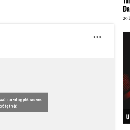
To
Da
29 
ować marketing pliki cookies i
yć tę treść