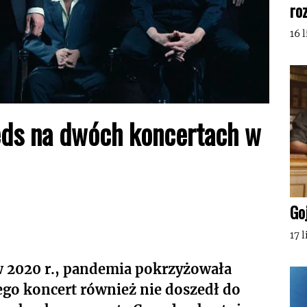
ro
16 
eds na dwóch koncertach w
Go
17 
 w 2020 r., pandemia pokrzyżowała
ego koncert również nie doszedł do