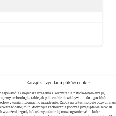
Zarządzaj zgodami plików cookie
 zapewnić jak najlepsze wrażenia z korzystania z RockMetalNews.pl,
sujemy technologie, takie jak pliki cookie do zdobywania dostępu i/lub
echowywania informacji o urządzeniu. Zgoda na te technologie pozwoli na
etwarzać dane, m.in. dotyczące zachowania podczas przeglądania serwisu.
k wyrażenia zgody lub też wycofanie jej może ograniczyć niektóre