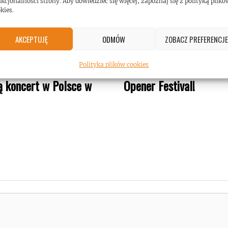
kcjonalności strony. Aby dowiedzieć się więcej, zapoznaj się z polityką plikó
kies.
AKCEPTUJĘ
ODMÓW
ZOBACZ PREFERENCJE
ave & The Bad Seeds
Nick Cave kolejną gwia
Polityka plików cookies
ą koncert w Polsce w
Opener Festival!