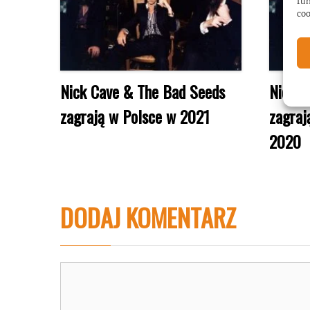
fun
coo
Nick Cave & The Bad Seeds
Nick C
zagrają w Polsce w 2021
zagraj
2020
DODAJ KOMENTARZ
Komentarz