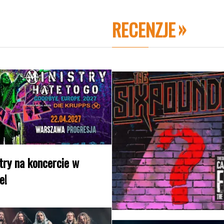
RECENZJE
try na koncercie w
e!