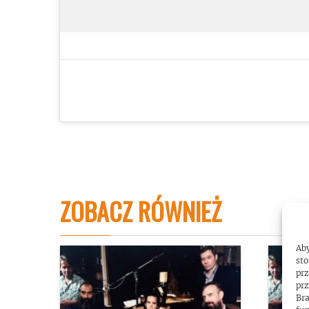
ZOBACZ RÓWNIEŻ
Aby
sto
prz
prz
Bra