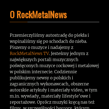
O RockMetalNews
Przemierzyliśmy autostradę do piekła i
wspinaliśmy się po schodach do nieba.
Piszemy o muzyce i nadajemy z
RockMetalNews TV
. Jesteśmy jednym z
największych portali muzycznych
poświęconych muzyce rockowej i metalowej
w polskim internecie. Codziennie
publikujemy newsy o polskich i
zagranicznych wykonawcach, obszerne
autorskie artykuły i materiały video, w tym
m.in. wywiady, materiały lifestyle’owe i
reportażowe. Oprócz muzyki kręcą nas też
filmy, w szczególności horrory, którym