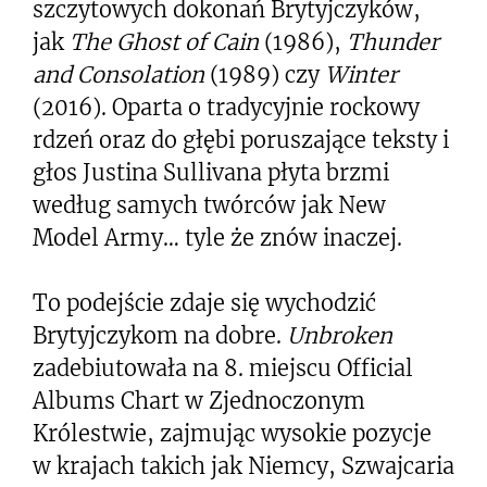
szczytowych dokonań Brytyjczyków,
jak
The Ghost of Cain
(1986),
Thunder
and Consolation
(1989) czy
Winter
(2016). Oparta o tradycyjnie rockowy
rdzeń oraz do głębi poruszające teksty i
głos Justina Sullivana płyta brzmi
według samych twórców jak New
Model Army… tyle że znów inaczej.
To podejście zdaje się wychodzić
Brytyjczykom na dobre.
Unbroken
zadebiutowała na 8. miejscu Official
Albums Chart w Zjednoczonym
Królestwie, zajmując wysokie pozycje
w krajach takich jak Niemcy, Szwajcaria