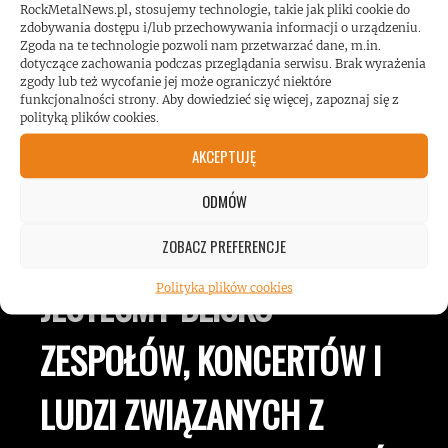
RockMetalNews.pl, stosujemy technologie, takie jak pliki cookie do
zdobywania dostępu i/lub przechowywania informacji o urządzeniu.
Zgoda na te technologie pozwoli nam przetwarzać dane, m.in.
dotyczące zachowania podczas przeglądania serwisu. Brak wyrażenia
zgody lub też wycofanie jej może ograniczyć niektóre
funkcjonalności strony. Aby dowiedzieć się więcej, zapoznaj się z
polityką plików cookies.
AKCEPTUJĘ
ROCKMETALNEWS TV
ODMÓW
ZOBACZ PREFERENCJE
Polityka plików cookies
JESTEŚMY BLISKO
ZESPOŁÓW, KONCERTÓW I
LUDZI ZWIĄZANYCH Z