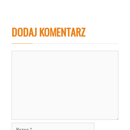
DODAJ KOMENTARZ
Komentarz
Nazwa