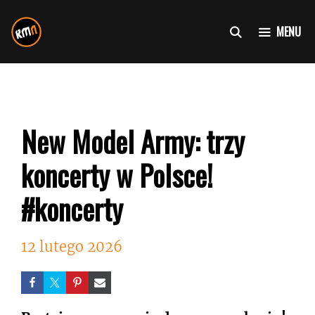
Przejdź
do
MENU
treści
New Model Army: trzy
koncerty w Polsce!
#koncerty
12 lutego 2026