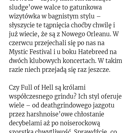
sludge’owe walce to gatunkowa
wizytówka w bagnistym stylu –
słyszycie te tąpnięcia choćby chwilę i
już wiecie, że są z Nowego Orleanu. W
czerwcu przejechali się po nas na
Mystic Festival i u boku Hatebreed na
dwóch klubowych koncertach. W takim
razie niech przejadą się raz jeszcze.
Czy Full of Hell są królami
współczesnego grindu? Ich styl oferuje
wiele – od deathgrindowego jazgotu
przez harshnoise’owe chłostanie
decybelami aż po noiserockową
szorstką chwytliwość. Sprawdźcie, co