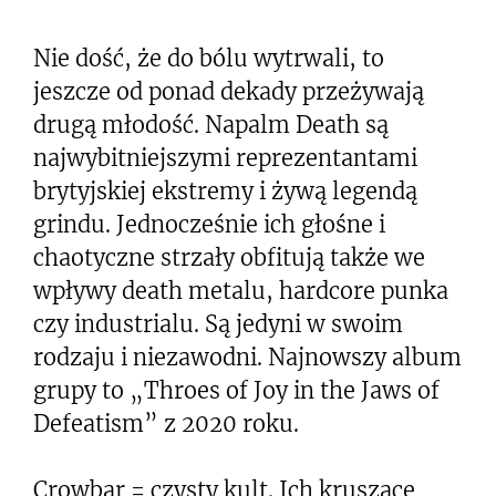
Nie dość, że do bólu wytrwali, to
jeszcze od ponad dekady przeżywają
drugą młodość. Napalm Death są
najwybitniejszymi reprezentantami
brytyjskiej ekstremy i żywą legendą
grindu. Jednocześnie ich głośne i
chaotyczne strzały obfitują także we
wpływy death metalu, hardcore punka
czy industrialu. Są jedyni w swoim
rodzaju i niezawodni. Najnowszy album
grupy to „Throes of Joy in the Jaws of
Defeatism” z 2020 roku.
Crowbar = czysty kult. Ich kruszące