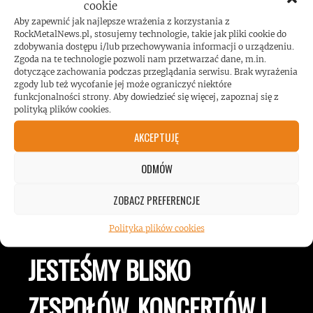
cookie
Koncert AC/DC przekroczył poziom
Aby zapewnić jak najlepsze wrażenia z korzystania z
RockMetalNews.pl, stosujemy technologie, takie jak pliki cookie do
hałasu!
zdobywania dostępu i/lub przechowywania informacji o urządzeniu.
Zgoda na te technologie pozwoli nam przetwarzać dane, m.in.
dotyczące zachowania podczas przeglądania serwisu. Brak wyrażenia
zgody lub też wycofanie jej może ograniczyć niektóre
funkcjonalności strony. Aby dowiedzieć się więcej, zapoznaj się z
polityką plików cookies.
AKCEPTUJĘ
ODMÓW
ROCKMETALNEWS TV
ZOBACZ PREFERENCJE
Polityka plików cookies
JESTEŚMY BLISKO
ZESPOŁÓW, KONCERTÓW I