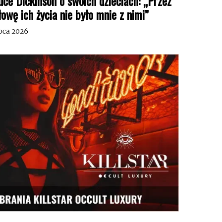
uce Dickinson o swoich dzieciach: „Przez
łowę ich życia nie było mnie z nimi”
ipca 2026