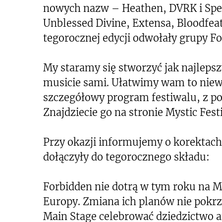
nowych nazw – Heathen, DVRK i Speci
Unblessed Divine, Extensa, Bloodfeath
tegorocznej edycji odwołały grupy Fo
My staramy się stworzyć jak najlep
musicie sami. Ułatwimy wam to niewd
szczegółowy program festiwalu, z pod
Znajdziecie go na stronie Mystic Festi
Przy okazji informujemy o korektach
dołączyły do tegorocznego składu:
Forbidden nie dotrą w tym roku na My
Europy. Zmiana ich planów nie pokrz
Main Stage celebrować dziedzictwo 