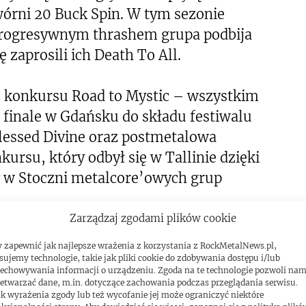
órni 20 Buck Spin. W tym sezonie
rogresywnym thrashem grupa podbija
 zaprosili ich Death To All.
ę konkursu Road to Mystic – wszystkim
finale w Gdańsku do składu festiwalu
essed Divine oraz postmetalowa
kursu, który odbył się w Tallinie dzięki
y w Stoczni metalcore’owych grup
Zarządzaj zgodami plików cookie
stic Festivalu projekt Blood Vulture,
 zapewnić jak najlepsze wrażenia z korzystania z RockMetalNews.pl,
a za naszym pośrednictwem wyjaśnienie:
sujemy technologie, takie jak pliki cookie do zdobywania dostępu i/lub
echowywania informacji o urządzeniu. Zgoda na te technologie pozwoli na
szę odwołać występ Blood Vulture na
etwarzać dane, m.in. dotyczące zachowania podczas przeglądania serwisu.
k wyrażenia zgody lub też wycofanie jej może ograniczyć niektóre
ki system opieki zdrowotnej (podobnie