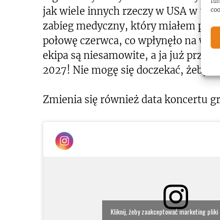
fun
jak wiele innych rzeczy w USA w tej c
coo
zabieg medyczny, który miałem przej
połowę czerwca, co wpłynęło na wszys
ekipa są niesamowite, a ja już przeł
2027! Nie mogę się doczekać, żeby s
Zmienia się również data koncertu g
Kliknij, żeby zaakceptować marketing pliki 