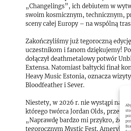
„Changelings”, ich debiutem w wytw
swoim kosmicznym, technicznym, p
sceny całej Europy – na wspólną trasę
Zakończyliśmy już tegoroczną edycj
uczestnikom i fanom dziękujemy! Po 
dołączył deathmetalowy potwór Unbl
Extensa. Natomiast bałtycki finał kon
Heavy Music Estonia, oznacza wizyt
Bloodfeather i Sever.
Niestety, w 2026 r. nie wystąpi na My
Aby
którego twórca Jordan Olds, przesył
sto
prz
„Naprawdę bardzo mi przykro, że mu
prz
Bra
tegorocznym Mystic Fest. Amerykańs