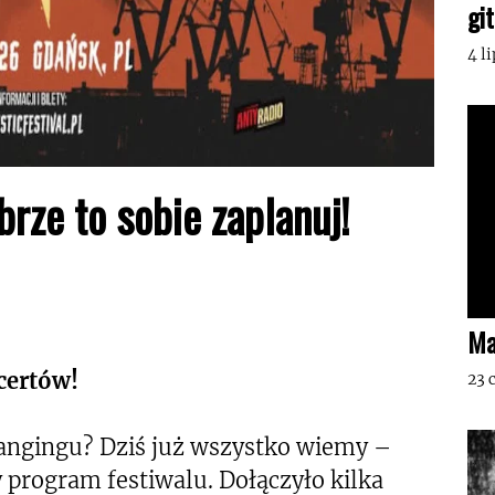
gi
4 l
rze to sobie zaplanuj!
Ma
certów!
23 
dbangingu? Dziś już wszystko wiemy –
program festiwalu. Dołączyło kilka