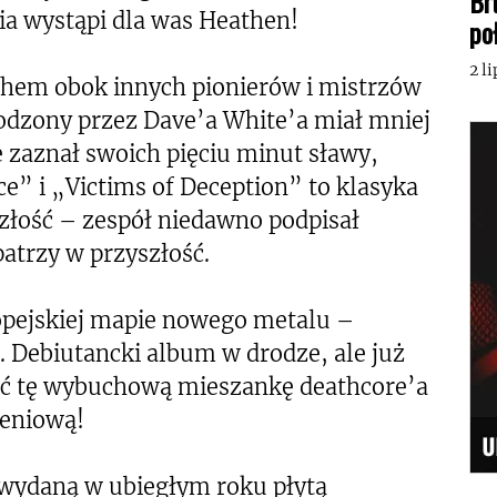
Br
ia wystąpi dla was Heathen!
po
2 l
hem obok innych pionierów i mistrzów
odzony przez Dave’a White’a miał mniej
e zaznał swoich pięciu minut sławy,
ce” i „Victims of Deception” to klasyka
złość – zespół niedawno podpisał
atrzy w przyszłość.
opejskiej mapie nowego metalu –
. Debiutancki album w drodze, ale już
ić tę wybuchową mieszankę deathcore’a
zeniową!
 wydaną w ubiegłym roku płytą