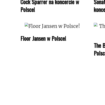
Cock Sparrer na koncercie w
Sonat
Polsce!
konce
Floor Jansen w Polsce!
The B
Polsc