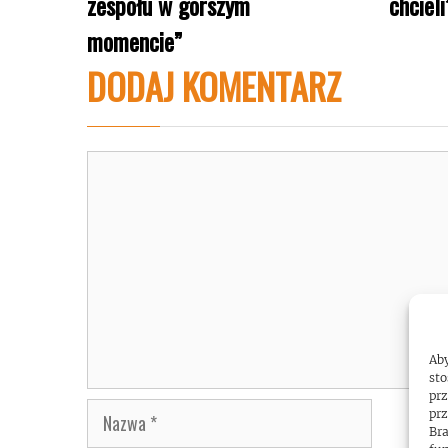
zespołu w gorszym
chcieli
momencie”
DODAJ KOMENTARZ
Komentarz
Aby
sto
prz
Nazwa
prz
Bra