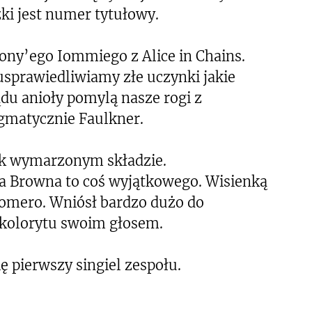
żki jest numer tytułowy.
Tony’ego Iommiego z Alice in Chains.
sprawiedliwiamy złe uczynki jakie
du anioły pomylą nasze rogi z
igmatycznie Faulkner.
ak wymarzonym składzie.
xa Browna to coś wyjątkowego. Wisienką
Romero. Wniósł bardzo dużo do
 kolorytu swoim głosem.
ę pierwszy singiel zespołu.