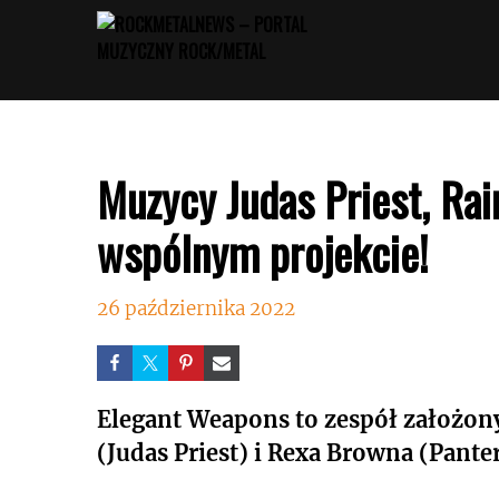
Przejdź
do
treści
Muzycy Judas Priest, Ra
wspólnym projekcie!
26 października 2022
Elegant Weapons to zespół założony
(Judas Priest) i Rexa Browna (Panter