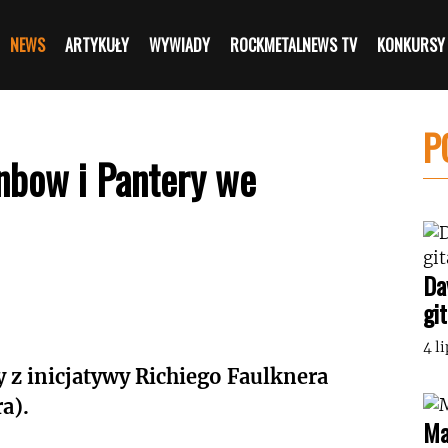
NEWS
ARTYKUŁY
WYWIADY
ROCKMETALNEWS TV
KONKURSY
P
inbow i Pantery we
Da
gi
4 l
 z inicjatywy Richiego Faulknera
a).
Ma