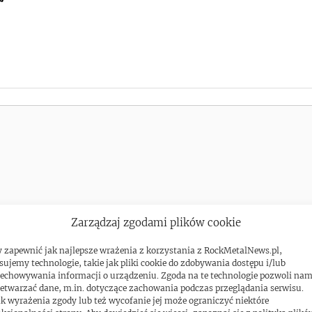
”
Zarządzaj zgodami plików cookie
 zapewnić jak najlepsze wrażenia z korzystania z RockMetalNews.pl,
sujemy technologie, takie jak pliki cookie do zdobywania dostępu i/lub
echowywania informacji o urządzeniu. Zgoda na te technologie pozwoli na
etwarzać dane, m.in. dotyczące zachowania podczas przeglądania serwisu.
k wyrażenia zgody lub też wycofanie jej może ograniczyć niektóre