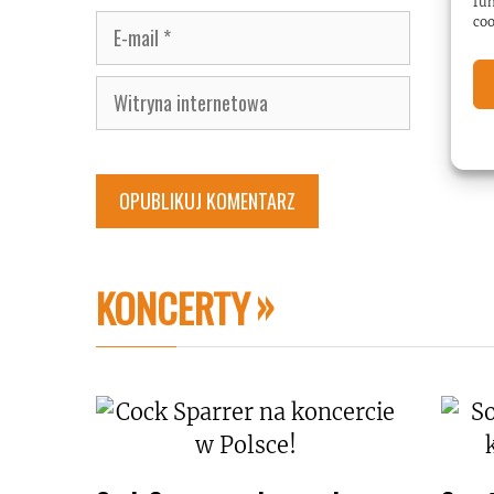
fun
E-
coo
mail
Witryna
internetowa
KONCERTY