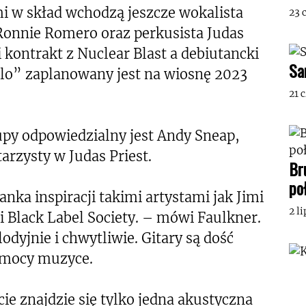
w skład wchodzą jeszcze wokalista
23 
Ronnie Romero oraz perkusista Judas
i kontrakt z Nuclear Blast a debiutancki
Sa
lo” zaplanowany jest na wiosnę 2023
21 
py odpowiedzialny jest Andy Sneap,
arzysty w Judas Priest.
Br
po
ka inspiracji takimi artystami jak Jimi
2 l
 i Black Label Society. – mówi Faulkner.
odyjnie i chwytliwie. Gitary są dość
j mocy muzyce.
cie znajdzie się tylko jedna akustyczna