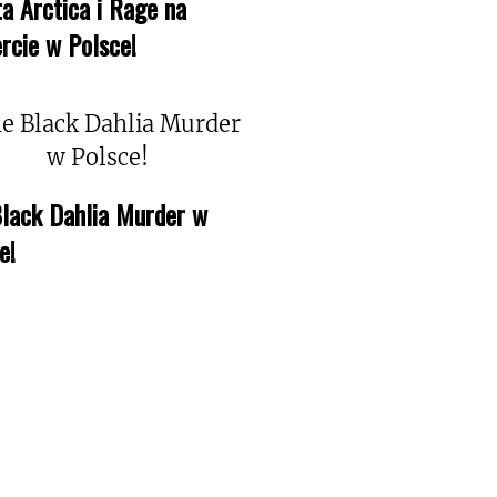
a Arctica i Rage na
rcie w Polsce!
lack Dahlia Murder w
e!