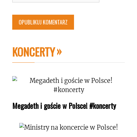
internetowa
KONCERTY
Megadeth i goście w Polsce! #koncerty