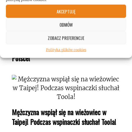
AKCEPTUJĘ
ODMÓW
ZOBACZ PREFERENCJE
Gary Holt: biografia gitarzysty dostępna w
Polityka plików cookies
Polsce!
Mężczyzna wspiął się na wieżowiec w
Taipej! Podczas wspinaczki słuchał Toola!