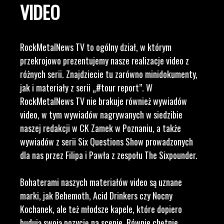
VIDEO
RockMetalNews TV to ogólny dział, w którym
przekrojowo prezentujemy nasze realizacje video z
różnych serii. Znajdziecie tu zarówno minidokumenty,
jak i materiały z serii „#tour report”. W
RockMetalNews TV nie brakuje również wywiadów
video, w tym wywiadów nagrywanych w siedzibie
naszej redakcji w CK Zamek w Poznaniu, a także
wywiadów z serii Six Questions Show prowadzonych
dla nas przez Filipa i Pawła z zespołu The Sixpounder.
Bohaterami naszych materiałów video są uznane
marki, jak Behemoth, Acid Drinkers czy Nocny
Kochanek, ale też młodsze kapele, które dopiero
budują swoją pozycję na scenie. Równie chętnie