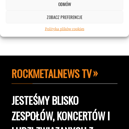
Koncert AC/DC przekroczył poziom
ODMÓW
hałasu!
ZOBACZ PREFERENCJE
Polityka plików cookies
ROCKMETALNEWS TV
JESTEŚMY BLISKO
ZESPOŁÓW, KONCERTÓW I