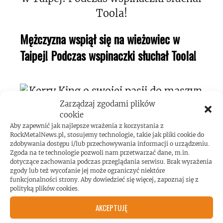
Mężczyzna wspiął się na wieżowiec w
Taipej! Podczas wspinaczki słuchał Toola!
Zarządzaj zgodami plików
cookie
Aby zapewnić jak najlepsze wrażenia z korzystania z
Kerry King o swojej pasji do maszyn
RockMetalNews.pl, stosujemy technologie, takie jak pliki cookie do
pinball!
zdobywania dostępu i/lub przechowywania informacji o urządzeniu.
Zgoda na te technologie pozwoli nam przetwarzać dane, m.in.
dotyczące zachowania podczas przeglądania serwisu. Brak wyrażenia
zgody lub też wycofanie jej może ograniczyć niektóre
funkcjonalności strony. Aby dowiedzieć się więcej, zapoznaj się z
polityką plików cookies.
AKCEPTUJĘ