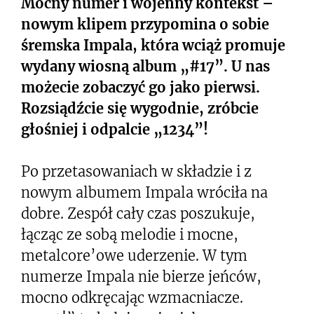
Mocny numer i wojenny kontekst –
nowym klipem przypomina o sobie
śremska Impala, która wciąż promuje
wydany wiosną album „#17”. U nas
możecie zobaczyć go jako pierwsi.
Rozsiądźcie się wygodnie, zróbcie
głośniej i odpalcie „1234”!
Po przetasowaniach w składzie i z
nowym albumem Impala wróciła na
dobre. Zespół cały czas poszukuje,
łącząc ze sobą melodie i mocne,
metalcore’owe uderzenie. W tym
numerze Impala nie bierze jeńców,
mocno odkręcając wzmacniacze.