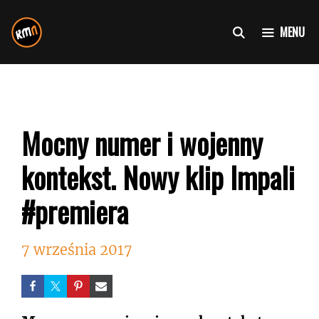
Przejdź
do
MENU
treści
Mocny numer i wojenny
kontekst. Nowy klip Impali
#premiera
7 września 2017