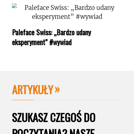
Paleface Swiss: „Bardzo udany
eksperyment” #wywiad
ARTYKUŁY
SZUKASZ CZEGOŚ DO
POCZYTANIA? NASZE