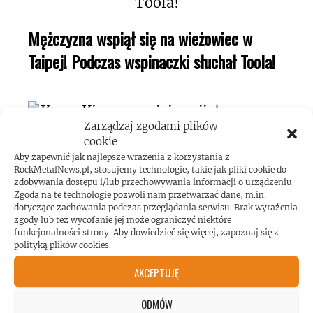
Mężczyzna wspiął się na wieżowiec w
Taipej! Podczas wspinaczki słuchał Toola!
Zarządzaj zgodami plików
cookie
Aby zapewnić jak najlepsze wrażenia z korzystania z
Kerry King o swojej pasji do maszyn
RockMetalNews.pl, stosujemy technologie, takie jak pliki cookie do
zdobywania dostępu i/lub przechowywania informacji o urządzeniu.
pinball!
Zgoda na te technologie pozwoli nam przetwarzać dane, m.in.
dotyczące zachowania podczas przeglądania serwisu. Brak wyrażenia
zgody lub też wycofanie jej może ograniczyć niektóre
funkcjonalności strony. Aby dowiedzieć się więcej, zapoznaj się z
polityką plików cookies.
AKCEPTUJĘ
Koncert AC/DC przekroczył poziom
ODMÓW