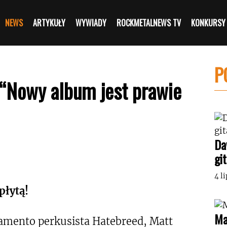
NEWS
ARTYKUŁY
WYWIADY
ROCKMETALNEWS TV
KONKURSY
P
 “Nowy album jest prawie
Da
gi
4 l
płytą!
Ma
ramento perkusista Hatebreed, Matt