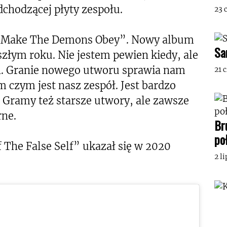
dchodzącej płyty zespołu.
23 
e „Make The Demons Obey”. Nowy album
Sa
szłym roku. Nie jestem pewien kiedy, ale
ch. Granie nowego utworu sprawia nam
21 
m czym jest nasz zespół. Jest bardzo
d. Gramy też starsze utwory, ale zawsze
rne.
Br
po
 The False Self” ukazał się w 2020
2 l