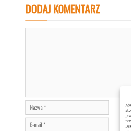
DODAJ KOMENTARZ
Komentarz
Nazwa
Aby
sto
prz
E-
prz
Bra
mail