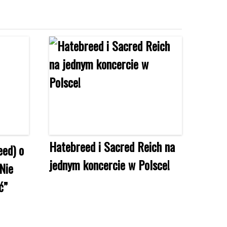
Hatebreed i Sacred Reich na
eed) o
jednym koncercie w Polsce!
Nie
ć”