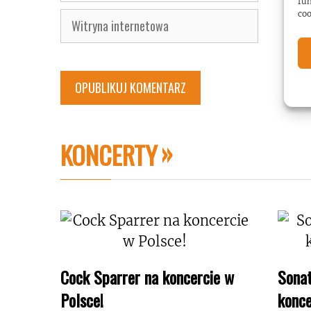
fun
coo
Witryna
internetowa
KONCERTY
Cock Sparrer na koncercie w
Sonat
Polsce!
konce