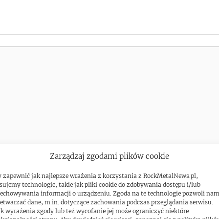
Zarządzaj zgodami plików cookie
 zapewnić jak najlepsze wrażenia z korzystania z RockMetalNews.pl,
sujemy technologie, takie jak pliki cookie do zdobywania dostępu i/lub
echowywania informacji o urządzeniu. Zgoda na te technologie pozwoli na
etwarzać dane, m.in. dotyczące zachowania podczas przeglądania serwisu.
k wyrażenia zgody lub też wycofanie jej może ograniczyć niektóre