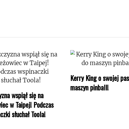
Kerry King o swojej pas
maszyn pinball!
zna wspiął się na
iec w Taipej! Podczas
czki słuchał Toola!