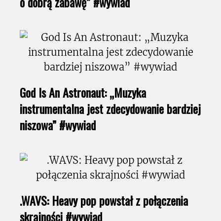
o dobrą zabawę” #wywiad
God Is An Astronaut: „Muzyka
instrumentalna jest zdecydowanie bardziej
niszowa” #wywiad
.WAVS: Heavy pop powstał z połączenia
skrajności #wywiad