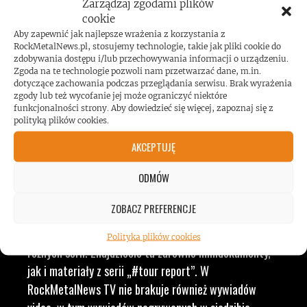
Zarządzaj zgodami plików
ZESPOŁÓW, KONCERTÓW I
cookie
Aby zapewnić jak najlepsze wrażenia z korzystania z
LUDZI ZWIĄZANYCH Z
RockMetalNews.pl, stosujemy technologie, takie jak pliki cookie do
zdobywania dostępu i/lub przechowywania informacji o urządzeniu.
Zgoda na te technologie pozwoli nam przetwarzać dane, m.in.
MUZYKĄ, BY DOSTARCZAĆ
dotyczące zachowania podczas przeglądania serwisu. Brak wyrażenia
zgody lub też wycofanie jej może ograniczyć niektóre
funkcjonalności strony. Aby dowiedzieć się więcej, zapoznaj się z
WAM NAJLEPSZE TREŚCI
polityką plików cookies.
AKCEPTUJĘ
VIDEO
ODMÓW
ZOBACZ PREFERENCJE
RockMetalNews TV to ogólny dział, w którym
przekrojowo prezentujemy nasze realizacje video z
Polityka plików cookies
różnych serii. Znajdziecie tu zarówno minidokumenty,
jak i materiały z serii „#tour report”. W
RockMetalNews TV nie brakuje również wywiadów