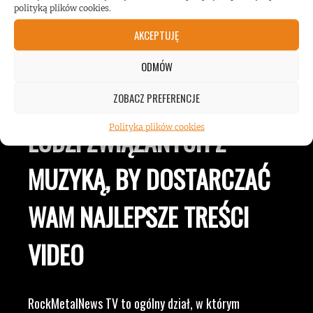
ROCKMETALNEWS TV
polityką plików cookies.
AKCEPTUJĘ
JESTEŚMY BLISKO
ODMÓW
ZESPOŁÓW, KONCERTÓW I
ZOBACZ PREFERENCJE
Polityka plików cookies
LUDZI ZWIĄZANYCH Z
MUZYKĄ, BY DOSTARCZAĆ
WAM NAJLEPSZE TREŚCI
VIDEO
RockMetalNews TV to ogólny dział, w którym