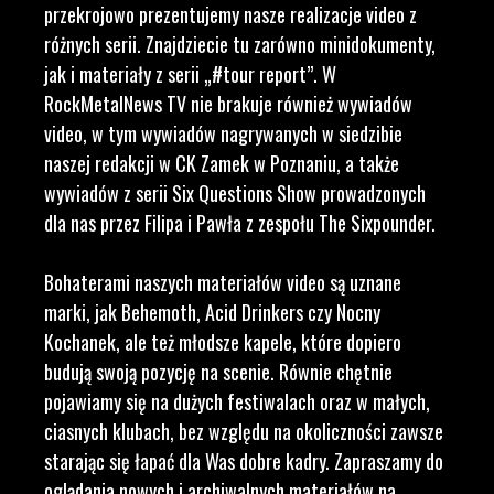
przekrojowo prezentujemy nasze realizacje video z
różnych serii. Znajdziecie tu zarówno minidokumenty,
jak i materiały z serii „#tour report”. W
RockMetalNews TV nie brakuje również wywiadów
video, w tym wywiadów nagrywanych w siedzibie
naszej redakcji w CK Zamek w Poznaniu, a także
wywiadów z serii Six Questions Show prowadzonych
dla nas przez Filipa i Pawła z zespołu The Sixpounder.
Bohaterami naszych materiałów video są uznane
marki, jak Behemoth, Acid Drinkers czy Nocny
Kochanek, ale też młodsze kapele, które dopiero
budują swoją pozycję na scenie. Równie chętnie
pojawiamy się na dużych festiwalach oraz w małych,
ciasnych klubach, bez względu na okoliczności zawsze
starając się łapać dla Was dobre kadry. Zapraszamy do
oglądania nowych i archiwalnych materiałów na