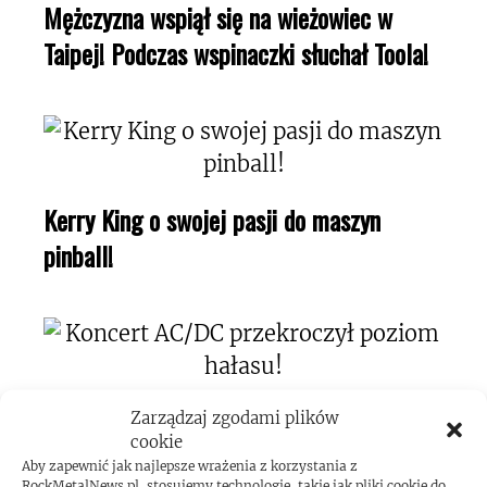
Mężczyzna wspiął się na wieżowiec w
Taipej! Podczas wspinaczki słuchał Toola!
Kerry King o swojej pasji do maszyn
pinball!
Koncert AC/DC przekroczył poziom
Zarządzaj zgodami plików
cookie
hałasu!
Aby zapewnić jak najlepsze wrażenia z korzystania z
RockMetalNews.pl, stosujemy technologie, takie jak pliki cookie do