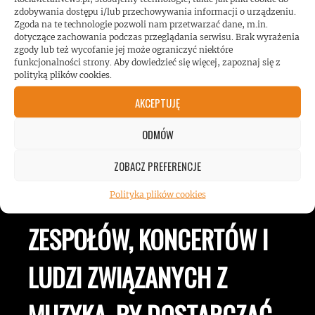
zdobywania dostępu i/lub przechowywania informacji o urządzeniu.
Zgoda na te technologie pozwoli nam przetwarzać dane, m.in.
dotyczące zachowania podczas przeglądania serwisu. Brak wyrażenia
zgody lub też wycofanie jej może ograniczyć niektóre
funkcjonalności strony. Aby dowiedzieć się więcej, zapoznaj się z
polityką plików cookies.
AKCEPTUJĘ
ROCKMETALNEWS TV
ODMÓW
ZOBACZ PREFERENCJE
JESTEŚMY BLISKO
Polityka plików cookies
ZESPOŁÓW, KONCERTÓW I
LUDZI ZWIĄZANYCH Z
MUZYKĄ, BY DOSTARCZAĆ