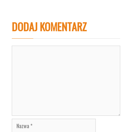
DODAJ KOMENTARZ
Komentarz
Nazwa