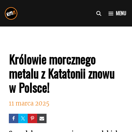
Przejdź
do
MENU
treści
Królowie morcznego
metalu z Katatonii znowu
w Polsce!
11 marca 2025