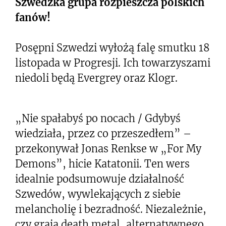
Szwedzka grupa rozpieszcza polskich
fanów!
Posępni Szwedzi wyłożą falę smutku 18
listopada w Progresji. Ich towarzyszami
niedoli będą Evergrey oraz Klogr.
„Nie spałabyś po nocach / Gdybyś
wiedziała, przez co przeszedłem” –
przekonywał Jonas Renkse w „For My
Demons”, hicie Katatonii. Ten wers
idealnie podsumowuje działalność
Szwedów, wywlekających z siebie
melancholię i bezradność. Niezależnie,
czy grają death metal, alternatywnego