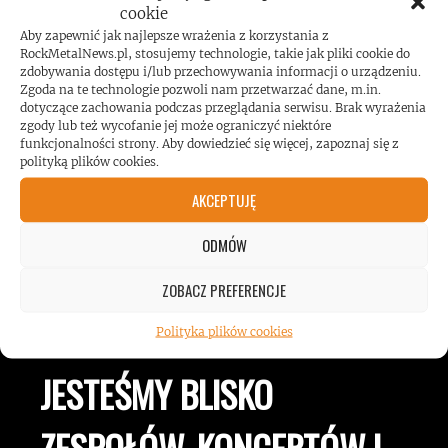
cookie
Aby zapewnić jak najlepsze wrażenia z korzystania z
Koncert AC/DC przekroczył poziom
RockMetalNews.pl, stosujemy technologie, takie jak pliki cookie do
zdobywania dostępu i/lub przechowywania informacji o urządzeniu.
hałasu!
Zgoda na te technologie pozwoli nam przetwarzać dane, m.in.
dotyczące zachowania podczas przeglądania serwisu. Brak wyrażenia
zgody lub też wycofanie jej może ograniczyć niektóre
funkcjonalności strony. Aby dowiedzieć się więcej, zapoznaj się z
polityką plików cookies.
AKCEPTUJĘ
ODMÓW
ROCKMETALNEWS TV
ZOBACZ PREFERENCJE
Polityka plików cookies
JESTEŚMY BLISKO
ZESPOŁÓW, KONCERTÓW I