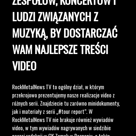
LUDZI ZWIĄZANYCH Z
MUZYKĄ, BY DOSTARCZAĆ
WAM NAJLEPSZE TREŚCI
VIDEO
RockMetalNews TV to ogólny dział, w którym
przekrojowo prezentujemy nasze realizacje video z
różnych serii. Znajdziecie tu zarówno minidokumenty,
jak i materiały z serii „#tour report”. W
RockMetalNews TV nie brakuje również wywiadów
video, w tym wywiadów nagrywanych w siedzibie