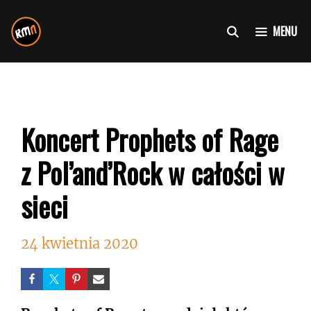
Przejdź
do
MENU
treści
Koncert Prophets of Rage
z Pol’and’Rock w całości w
sieci
24 kwietnia 2020