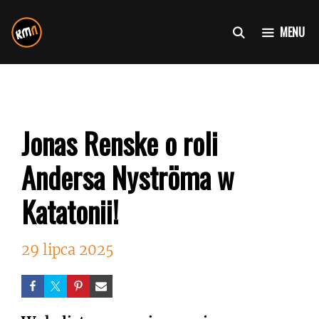
Przejdź
do
MENU
treści
Jonas Renske o roli
Andersa Nyströma w
Katatonii!
29 lipca 2025