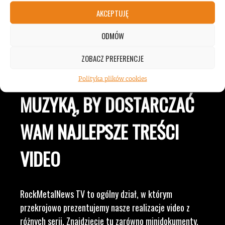
AKCEPTUJĘ
JESTEŚMY BLISKO
ODMÓW
ZESPOŁÓW, KONCERTÓW I
ZOBACZ PREFERENCJE
LUDZI ZWIĄZANYCH Z
Polityka plików cookies
MUZYKĄ, BY DOSTARCZAĆ
WAM NAJLEPSZE TREŚCI
VIDEO
RockMetalNews TV to ogólny dział, w którym
przekrojowo prezentujemy nasze realizacje video z
różnych serii. Znajdziecie tu zarówno minidokumenty,