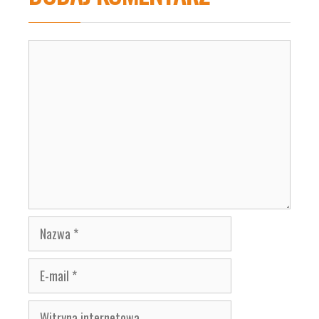
Komentarz
Nazwa
E-
mail
Witryna