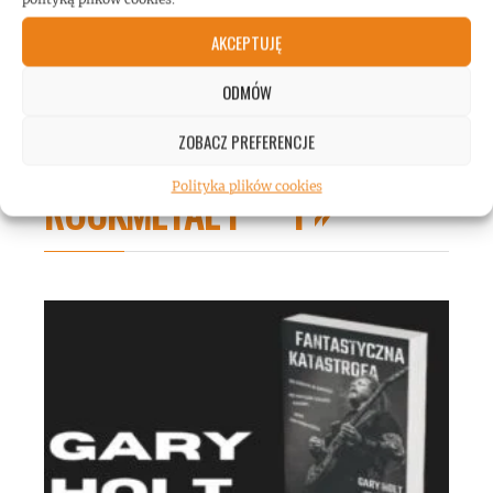
AKCEPTUJĘ
ODMÓW
ZOBACZ PREFERENCJE
Polityka plików cookies
ROCKMETAL F***T