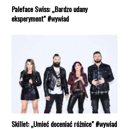
Paleface Swiss: „Bardzo udany
eksperyment” #wywiad
Skillet: „Umieć doceniać różnice” #wywiad