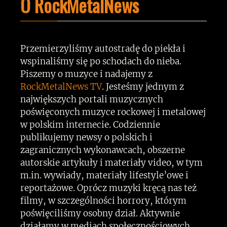
O RockMetalNews
Przemierzyliśmy autostradę do piekła i
wspinaliśmy się po schodach do nieba.
Piszemy o muzyce i nadajemy z
RockMetalNews TV
. Jesteśmy jednym z
największych portali muzycznych
poświęconych muzyce rockowej i metalowej
w polskim internecie. Codziennie
publikujemy newsy o polskich i
zagranicznych wykonawcach, obszerne
autorskie artykuły i materiały video, w tym
m.in. wywiady, materiały lifestyle’owe i
reportażowe. Oprócz muzyki kręcą nas też
filmy, w szczególności horrory, którym
poświęciliśmy osobny dział. Aktywnie
działamy w mediach społecznościowych.