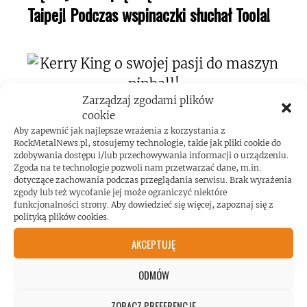
Taipej! Podczas wspinaczki słuchał Toola!
Zarządzaj zgodami plików
Kerry King o swojej pasji do maszyn
cookie
Aby zapewnić jak najlepsze wrażenia z korzystania z
pinball!
RockMetalNews.pl, stosujemy technologie, takie jak pliki cookie do
zdobywania dostępu i/lub przechowywania informacji o urządzeniu.
Zgoda na te technologie pozwoli nam przetwarzać dane, m.in.
dotyczące zachowania podczas przeglądania serwisu. Brak wyrażenia
zgody lub też wycofanie jej może ograniczyć niektóre
funkcjonalności strony. Aby dowiedzieć się więcej, zapoznaj się z
polityką plików cookies.
Koncert AC/DC przekroczył poziom
AKCEPTUJĘ
hałasu!
ODMÓW
ZOBACZ PREFERENCJE