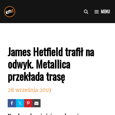
Przejdź
do
MENU
treści
James Hetfield trafił na
odwyk. Metallica
przekłada trasę
28 września 2019