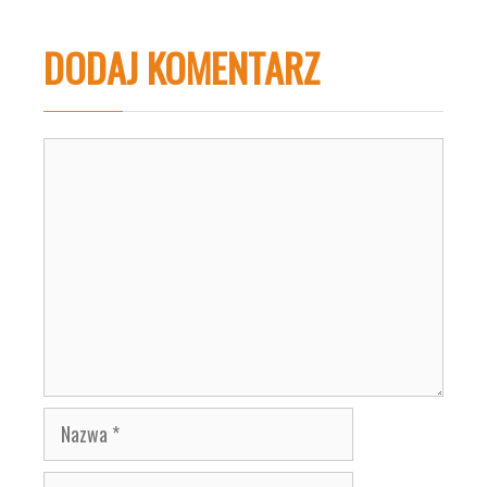
DODAJ KOMENTARZ
Komentarz
Nazwa
E-