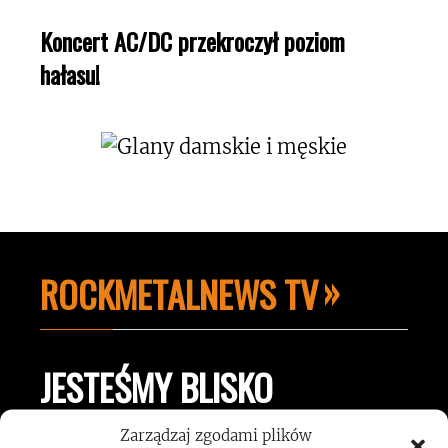
Koncert AC/DC przekroczył poziom
hałasu!
ROCKMETALNEWS TV
JESTEŚMY BLISKO
ZESPOŁÓW, KONCERTÓW I
Zarządzaj zgodami plików