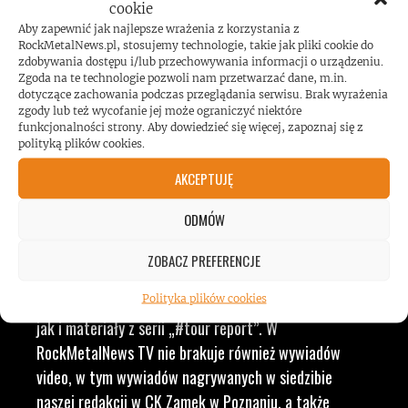
cookie
LUDZI ZWIĄZANYCH Z
Aby zapewnić jak najlepsze wrażenia z korzystania z
RockMetalNews.pl, stosujemy technologie, takie jak pliki cookie do
zdobywania dostępu i/lub przechowywania informacji o urządzeniu.
MUZYKĄ, BY DOSTARCZAĆ
Zgoda na te technologie pozwoli nam przetwarzać dane, m.in.
dotyczące zachowania podczas przeglądania serwisu. Brak wyrażenia
zgody lub też wycofanie jej może ograniczyć niektóre
WAM NAJLEPSZE TREŚCI
funkcjonalności strony. Aby dowiedzieć się więcej, zapoznaj się z
polityką plików cookies.
VIDEO
AKCEPTUJĘ
ODMÓW
RockMetalNews TV to ogólny dział, w którym
ZOBACZ PREFERENCJE
przekrojowo prezentujemy nasze realizacje video z
Polityka plików cookies
różnych serii. Znajdziecie tu zarówno minidokumenty,
jak i materiały z serii „#tour report”. W
RockMetalNews TV nie brakuje również wywiadów
video, w tym wywiadów nagrywanych w siedzibie
naszej redakcji w CK Zamek w Poznaniu, a także