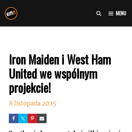
Przejdź
do
MENU
treści
Iron Maiden i West Ham
United we wspólnym
projekcie!
8 listopada 2025