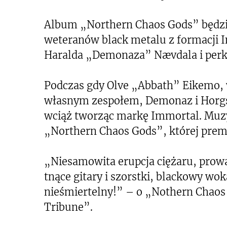
Album „Northern Chaos Gods” będzie
weteranów black metalu z formacji Im
Haralda „Demonaza” Nævdala i perk
Podczas gdy Olve „Abbath” Eikemo, w
własnym zespołem, Demonaz i Horgs
wciąż tworząc markę Immortal. Muzy
„Northern Chaos Gods”, której prem
„Niesamowita erupcja ciężaru, prow
tnące gitary i szorstki, blackowy wok
nieśmiertelny!” – o „Nothern Chaos 
Tribune”.