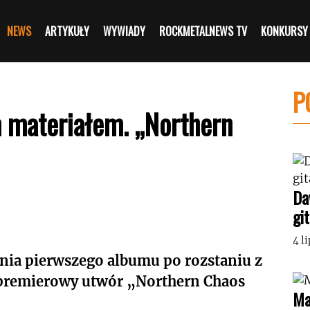
NEWS
ARTYKUŁY
WYWIADY
ROCKMETALNEWS TV
KONKURSY
P
 materiałem. „Northern
Da
gi
4 l
nia pierwszego albumu po rozstaniu z
ł premierowy utwór „Northern Chaos
Ma