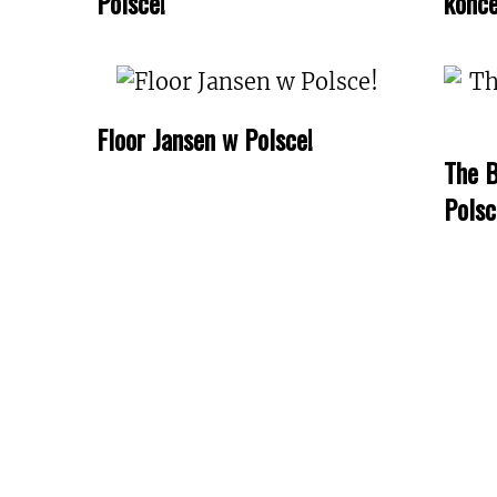
Polsce!
konce
Floor Jansen w Polsce!
The B
Polsc