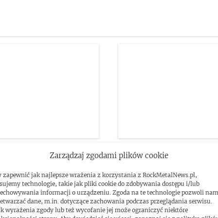
 zagra w Polsce.
Nowy album Deep Purp
Zarządzaj zgodami plików cookie
 wokalisty Immortal
trafił do sprzedaży. Ost
 zapewnić jak najlepsze wrażenia z korzystania z RockMetalNews.pl,
i w Warszawie
sujemy technologie, takie jak pliki cookie do zdobywania dostępu i/lub
echowywania informacji o urządzeniu. Zgoda na te technologie pozwoli na
etwarzać dane, m.in. dotyczące zachowania podczas przeglądania serwisu.
k wyrażenia zgody lub też wycofanie jej może ograniczyć niektóre