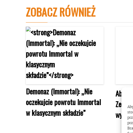
ZOBACZ RÓWNIEŻ
Demonaz (Immortal): „Nie
Abbath
oczekujcie powrotu Immortal
Zespół
Aby
w klasycznym składzie”
wystąp
sto
prz
prz
Bra