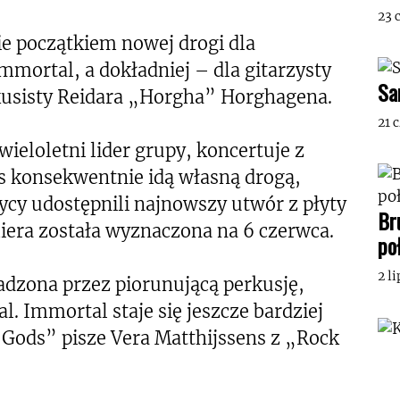
23 
 początkiem nowej drogi dla
mortal, a dokładniej – dla gitarzysty
Sa
usisty Reidara „Horgha” Horghagena.
21 
ieloletni lider grupy, koncertuje z
 konsekwentnie idą własną drogą,
cy udostępnili najnowszy utwór z płyty
Br
iera została wyznaczona na 6 czerwca.
po
2 l
adzona przez piorunującą perkusję,
al. Immortal staje się jeszcze bardziej
Gods” pisze Vera Matthijssens z „Rock