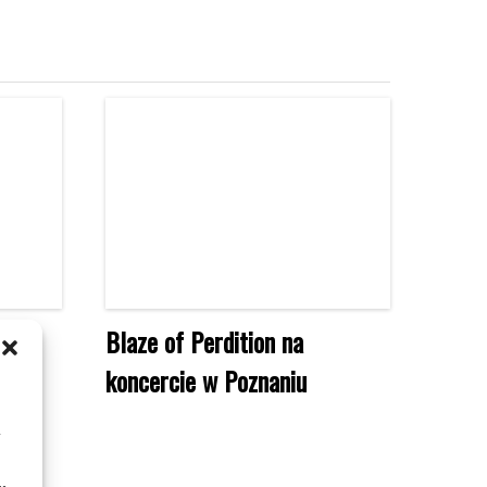
le
Blaze of Perdition na
atni?
koncercie w Poznaniu
m