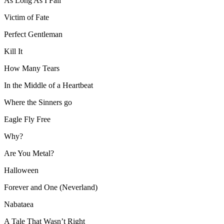
As Long As I Fall
Victim of Fate
Perfect Gentleman
Kill It
How Many Tears
In the Middle of a Heartbeat
Where the Sinners go
Eagle Fly Free
Why?
Are You Metal?
Halloween
Forever and One (Neverland)
Nabataea
A Tale That Wasn’t Right