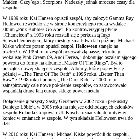
Maiden, Ozzy’ego i Scorpions. Nadeszły jednak mroczne czasy dla
zespołu…
W 1989 roku Kai Hansen opuścił zespół, aby założyć Gamma Ray.
Helloween zwróciło się w stronę komercyjnego rocka wydając
album „Pink Bubbles Go Ape”. Po kontrowersyjnej płycie
„Chameleon” z 1993 roku rozstali się z perkusistą Ingo
Schwichtenbergiem, który niestety zmarł dwa lata później. Michael
Kiske wkrótce potem opuścił zespół.
Helloween
stanęło na
rozdrożu. W 1994 roku zespół przerwał złą passę, rekrutując
wokalistę Pink Cream 69, Andi Derisa, i dokonując oszałamiającego
powrotu do formy na albumie „Master Of The Rings”. Był to
początek nowej złotej ery zespołu. Albumy, które pojawiły się
później – „The Time Of The Oath” z 1996 roku, „Better Than
Raw” z 1998 roku i ponury „The Dark Ride” z 2000 roku –
zainspirowały całe nowe pokolenie zespołów, co zaowocowało
wspaniałą drugą falą europejskiego power metalu.
Dołączenie gitarzysty Sashy Gerstnera w 2002 roku i perkusisty
Daniego Löble’a w 2005 roku na miejsce odchodzących członków
zespołu Rolanda Grapowa i Uli Kuscha oznaczało definitywny
koniec w zmianach w zespole. W tym składzie Helloween trwa do
dziś.
W 2016 roku Kai Hansen i Michael Kiske powrócili do zespołu,