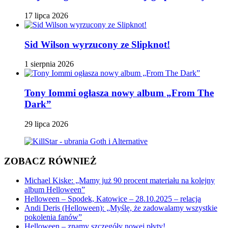
17 lipca 2026
Sid Wilson wyrzucony ze Slipknot!
1 sierpnia 2026
Tony Iommi ogłasza nowy album „From The
Dark”
29 lipca 2026
ZOBACZ RÓWNIEŻ
Michael Kiske: „Mamy już 90 procent materiału na kolejny
album Helloween”
Helloween – Spodek, Katowice – 28.10.2025 – relacja
Andi Deris (Helloween): „Myślę, że zadowalamy wszystkie
pokolenia fanów”
Helloween – znamy szczegóły nowej płyty!