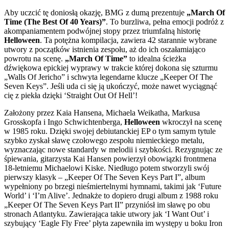
Aby uczcić tę doniosłą okazję, BMG z dumą prezentuje
„March Of
Time (The Best Of 40 Years)”
. To burzliwa, pełna emocji podróż z
akompaniamentem podwójnej stopy przez triumfalną historię
Helloween
. Ta potężna kompilacja, zawiera 42 starannie wybrane
utwory z początków istnienia zespołu, aż do ich oszałamiająco
powrotu na scenę.
„March Of Time”
to idealna ścieżka
dźwiękowa epickiej wyprawy w trakcie której dokona się szturmu
„Walls Of Jericho” i schwyta legendarne klucze „Keeper Of The
Seven Keys”. Jeśli uda ci się ją ukończyć, może nawet wyciągnąć
cię z piekła dzięki ‘Straight Out Of Hell’!
Założony przez Kaia Hansena, Michaela Weikatha, Markusa
Grosskopfa i Ingo Schwichtenberga,
Helloween
wkroczył na scenę
w 1985 roku. Dzięki swojej debiutanckiej EP o tym samym tytule
szybko zyskał sławę czołowego zespołu niemieckiego metalu,
wyznaczając nowe standardy w melodii i szybkości. Rezygnując ze
śpiewania, gitarzysta Kai Hansen powierzył obowiązki frontmena
18-letniemu Michaelowi Kiske. Niedługo potem stworzyli swój
pierwszy klasyk – „Keeper Of The Seven Keys Part I”, album
wypełniony po brzegi nieśmiertelnymi hymnami, takimi jak ‘Future
World’ i ‘I’m Alive’. Jednakże to dopiero drugi album z 1988 roku
„Keeper Of The Seven Keys Part II” przyniósł im sławę po obu
stronach Atlantyku. Zawierająca takie utwory jak ‘I Want Out’ i
szybujący ‘Eagle Fly Free’ płyta zapewniła im występy u boku Iron