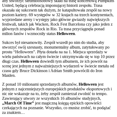
aby stworzyć siedmioosobowy skład na trasę koncertową Pumpkins
United, będącą celebracją imponującej historii zespołu. Trasa
okazała się sukcesem tak dużym, że katapultowała zespół na nowy
poziom kariery. 69 występów w 32 krajach na trzech kontynentach,
wyprzedane areny i występy jako główne gwiazdy największych
festiwali, takich jak Wacken, Rock Fest Barcelona czy jako jeden z
głównych zespołów Rock in Rio. Ta trasa przyciągnęła ponad
milion fanów i wzmocniły status
Helloween
.
Sukces był niesamowity. Zespół wszedł po nim do studia, aby
stworzyć swój szesnasty, monumentalny album, zatytułowany po
prostu “Helloween”. Płyta dotarła na na 1. Miejsca sprzedaży w
wielu państwach na całym świecie i utrzymywała się w top 10 przez
długi czas.
Helloween
dowiedli tym albumem, że ich powrót na
scenę jest jednym z najważniejszych wydarzeń w świecie metalu od
czasu gdy Bruce Dickinson i Adrian Smith powrócili do Iron
Maiden.
Z ponad 10 milionami sprzedanych albumów,
Helloween
jest
jednym z najcenniejszych europejskich produktów eksportowych i
nic nie wskazuje na to, żeby zespół zamierzał zwolnić to tempo.
Zawierający utwory ze wszystkich 16 albumów studyjnych,
„March Of Time”
jest magiczną księgą epickich opowieści
czekających na poznanie. Wszystko, co musisz zrobić, to podążać
za znakiem…