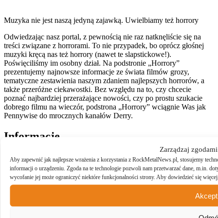
Muzyka nie jest naszą jedyną zajawką. Uwielbiamy też horrory
Odwiedzając nasz portal, z pewnością nie raz natknęliście się na
treści związane z horrorami. To nie przypadek, bo oprócz głośnej
muzyki kręcą nas też horrory (nawet te slapstickowe!).
Poświęciliśmy im osobny dział. Na podstronie „Horrory”
prezentujemy najnowsze informacje ze świata filmów grozy,
tematyczne zestawienia naszym zdaniem najlepszych horrorów, a
także przeróżne ciekawostki. Bez względu na to, czy chcecie
poznać najbardziej przerażające nowości, czy po prostu szukacie
dobrego filmu na wieczór, podstrona „Horrory” wciągnie Was jak
Pennywise do mrocznych kanałów Derry.
Informacje
Zarządzaj zgodami
KONTAKT
Aby zapewnić jak najlepsze wrażenia z korzystania z RockMetalNews.pl, stosujemy techno
O NAS
informacji o urządzeniu. Zgoda na te technologie pozwoli nam przetwarzać dane, m.in. do
WSPÓŁPRACA MARKETINGOWA
wycofanie jej może ograniczyć niektóre funkcjonalności strony. Aby dowiedzieć się więcej,
POLITYKA COOKIES
Akcept
RockMetalNews.pl
Centrum Kultury Zamek (pokój 217)
Święty Marcin 80/82
Odm