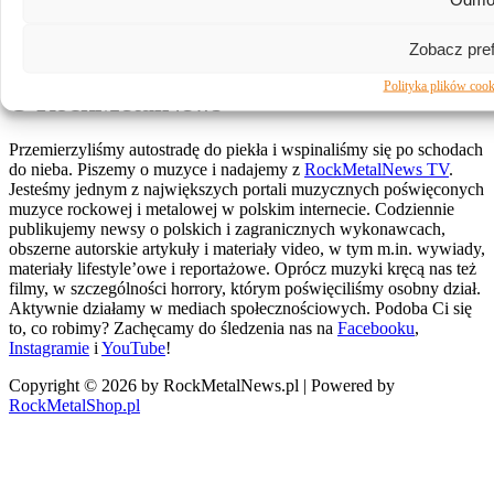
61-809 Poznań
Zobacz pref
Portal jest własnością RockMetalShop.pl
Polityka plików cook
O RockMetalNews
Przemierzyliśmy autostradę do piekła i wspinaliśmy się po schodach
do nieba. Piszemy o muzyce i nadajemy z
RockMetalNews TV
.
Jesteśmy jednym z największych portali muzycznych poświęconych
muzyce rockowej i metalowej w polskim internecie. Codziennie
publikujemy newsy o polskich i zagranicznych wykonawcach,
obszerne autorskie artykuły i materiały video, w tym m.in. wywiady,
materiały lifestyle’owe i reportażowe. Oprócz muzyki kręcą nas też
filmy, w szczególności horrory, którym poświęciliśmy osobny dział.
Aktywnie działamy w mediach społecznościowych. Podoba Ci się
to, co robimy? Zachęcamy do śledzenia nas na
Facebooku
,
Instagramie
i
YouTube
!
Copyright © 2026 by RockMetalNews.pl | Powered by
RockMetalShop.pl