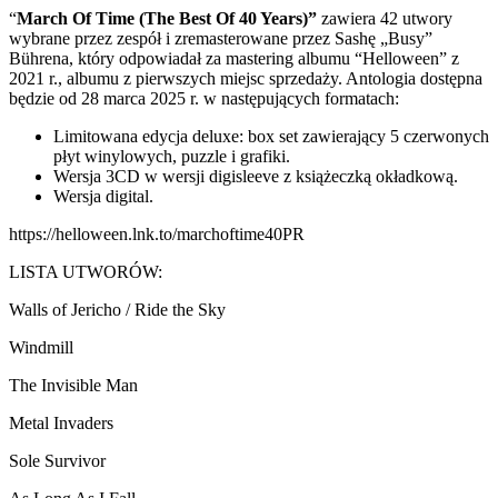
“
March Of Time (The Best Of 40 Years)”
zawiera 42 utwory
wybrane przez zespół i zremasterowane przez Sashę „Busy”
Bührena, który odpowiadał za mastering albumu “Helloween” z
2021 r., albumu z pierwszych miejsc sprzedaży. Antologia dostępna
będzie od 28 marca 2025 r. w następujących formatach:
Limitowana edycja deluxe: box set zawierający 5 czerwonych
płyt winylowych, puzzle i grafiki.
Wersja 3CD w wersji digisleeve z książeczką okładkową.
Wersja digital.
https://helloween.lnk.to/marchoftime40PR
LISTA UTWORÓW:
Walls of Jericho / Ride the Sky
Windmill
The Invisible Man
Metal Invaders
Sole Survivor