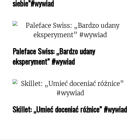
siebie”#wywiad
Paleface Swiss: „Bardzo udany
eksperyment” #wywiad
Skillet: „Umieć doceniać różnice” #wywiad