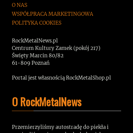
O NAS
WSPÓŁPRACA MARKETINGOWA
POLITYKA COOKIES
RockMetalNews.pl
Centrum Kultury Zamek (pokój 217)
Święty Marcin 80/82
61-809 Poznań
Portal jest własnością RockMetalShop.pl
O RockMetalNews
Przemierzyliśmy autostradę do piekła i