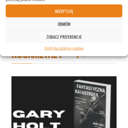
AKCEPTUJĘ
ODMÓW
ZOBACZ PREFERENCJE
ROCKMETAL F***T
Polityka plików cookies