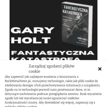
Zarządzaj zgodami plików
Gary Holt: biografia gitarzysty dostępna w
cookie
Aby zapewnić jak najlepsze wrażenia z korzystania z
Polsce!
RockMetalNews.pl, stosujemy technologie, takie jak pliki cookie do
zdobywania dostępu i/lub przechowywania informacji o urządzeniu.
Zgoda na te technologie pozwoli nam przetwarzać dane, m.in.
dotyczące zachowania podczas przeglądania serwisu. Brak wyrażenia
zgody lub też wycofanie jej może ograniczyć niektóre
funkcjonalności strony. Aby dowiedzieć się więcej, zapoznaj się z
polityką plików cookies.