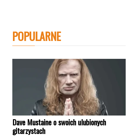
POPULARNE
Dave Mustaine o swoich ulubionych
gitarzystach